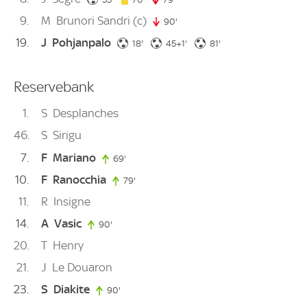
9
M
Brunori Sandri
(c)
90'
90. minute
19
J
Pohjanpalo
18. minute
46. minute
81. minute
18'
45+1'
81'
Reservebank
1
S
Desplanches
46
S
Sirigu
7
F
Mariano
69'
69. minute
10
F
Ranocchia
79'
79. minute
11
R
Insigne
14
A
Vasic
90'
90. minute
20
T
Henry
21
J
Le Douaron
23
S
Diakite
90'
90. minute