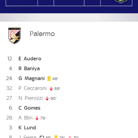
Palermo
12
E
Audero
4
R
Baniya
24
G
Magnani
48. minute
48'
32
P
Ceccaroni
69'
69. minute
27
N
Pierozzi
90'
90. minute
6
C
Gomes
28
A
Blin
79'
79. minute
3
K
Lund
8
J
Segre
55. minute
76. minute
55'
76'
79'
79. minute