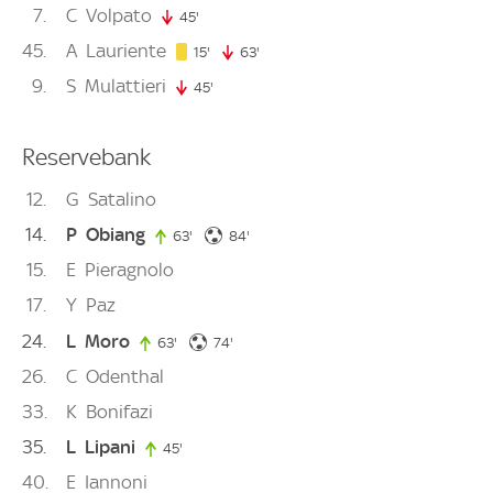
7
C
Volpato
45'
45. minute
45
A
Lauriente
15. minute
15'
63'
63. minute
9
S
Mulattieri
45'
45. minute
Reservebank
12
G
Satalino
14
P
Obiang
84. minute
63'
63. minute
84'
15
E
Pieragnolo
17
Y
Paz
24
L
Moro
74. minute
63'
63. minute
74'
26
C
Odenthal
33
K
Bonifazi
35
L
Lipani
45'
45. minute
40
E
Iannoni