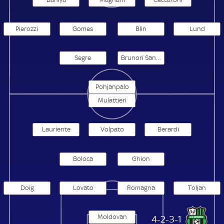
Pierozzi
Gomes
Blin
Lund
Segre
Brunori Sandri
Pohjanpalo
Mulattieri
Lauriente
Volpato
Berardi
Boloca
Ghion
Doig
Lovato
Romagna
Toljan
Moldovan
US Sassuolo Calcio
4-2-3-1