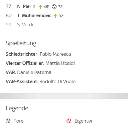
77
N
Pierini
73. minute
45'
45. minute
73'
80
T
Muharemovic
82'
82. minute
99
S
Verdi
Spielleitung
Schiedsrichter:
Fabio Maresca
Vierter Offizieller:
Mattia Ubaldi
VAR:
Daniele Paterna
VAR-Assistent:
Rodolfo Di Vuolo
Legende
Tore
Eigentor