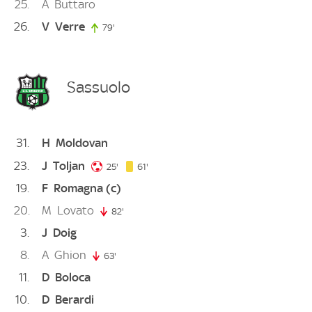
25
A
Buttaro
26
V
Verre
79'
79. minute
Sassuolo
31
H
Moldovan
23
J
Toljan
25. minute
61. minute
25'
61'
19
F
Romagna
(c)
20
M
Lovato
82'
82. minute
3
J
Doig
8
A
Ghion
63'
63. minute
11
D
Boloca
10
D
Berardi