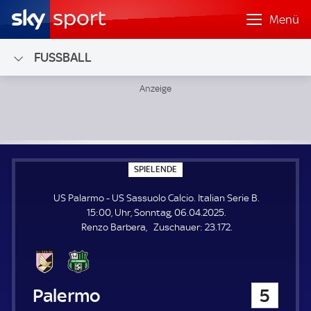
Menü
FUSSBALL
US Palarmo - US Sassuolo Calcio; Italian Serie B
S
SPIELENDE
P
I
US Palarmo - US Sassuolo Calcio. Italian Serie B.
E
L
15:00, Uhr, Sonntag, 06.04.2025.
E
Z
Renzo Barbera
Zuschauer:
23.172.
N
D
u
E
s
c
h
US Palarmo
5
a