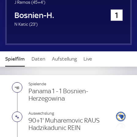
u
4
J Ramos (
45+4'
)
e
9
Bosnien-Herzegowina
1
r
.
m
2
N Katic (
23'
)
i
3
n
.
u
m
t
i
e
n
Spielfilm
Daten
Aufstellung
Live
u
t
e
Spielende
Panama 1 - 1 Bosnien-
Herzegowina
Auswechslung
90+1' Muharemovic RAUS
Hadzikadunic REIN