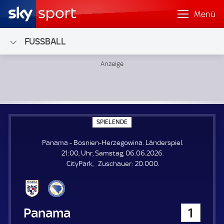
Menü
FUSSBALL
Panama - Bosnien-Herzegowina; Länderspiel
S
SPIELENDE
P
I
Panama - Bosnien-Herzegowina. Länderspiel.
E
L
21:00, Uhr, Samstag, 06.06.2026.
E
Z
CityPark
Zuschauer:
20.000.
N
D
u
E
s
c
h
Panama
1
a