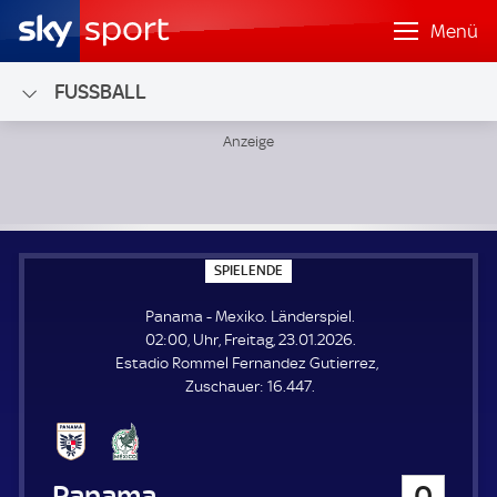
Menü
FUSSBALL
Panama - Mexiko; Länderspiel
S
SPIELENDE
P
I
Panama - Mexiko. Länderspiel.
E
L
02:00, Uhr, Freitag, 23.01.2026.
E
Estadio Rommel Fernandez Gutierrez
N
D
Z
Zuschauer:
16.447.
E
u
s
c
h
Panama
0