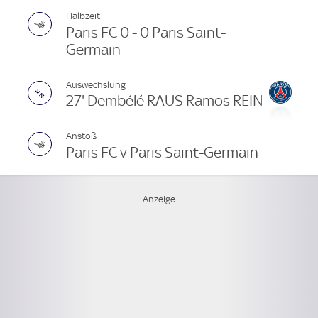
Halbzeit
Paris FC 0 - 0 Paris Saint-
Germain
Auswechslung
27' Dembélé RAUS Ramos REIN
Anstoß
Paris FC v Paris Saint-Germain