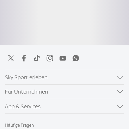
Sky Sport erleben
Für Unternehmen
App & Services
Häufige Fragen