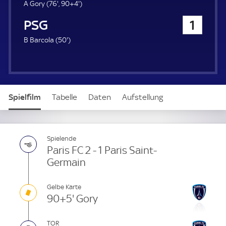
u
7
9
A Gory (
76'
,
90+4'
)
e
6
4
Paris Saint-Germain
1
r
.
.
m
m
5
B Barcola (
50'
)
i
i
0
n
n
.
u
u
m
t
t
i
e
e
n
Spielfilm
Tabelle
Daten
Aufstellung
u
t
e
Live
Spielende
Paris FC 2 - 1 Paris Saint-
Germain
Gelbe Karte
90+5' Gory
TOR