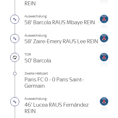
REIN
Auswechslung
58' Barcola RAUS Mbaye REIN
Auswechslung
58' Zaire-Emery RAUS Lee REIN
TOR
50' Barcola
Zweite Halbzeit
Paris FC 0 - 0 Paris Saint-
Germain
Auswechslung
46' Lucea RAUS Fernández
REIN