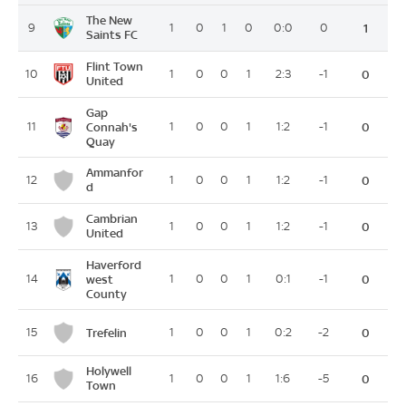
The New
9
1
0
1
0
0:0
0
1
Saints FC
Flint Town
10
1
0
0
1
2:3
-1
0
United
Gap
11
Connah's
1
0
0
1
1:2
-1
0
Quay
Ammanfor
12
1
0
0
1
1:2
-1
0
d
Cambrian
13
1
0
0
1
1:2
-1
0
United
Haverford
14
west
1
0
0
1
0:1
-1
0
County
Trefelin
15
1
0
0
1
0:2
-2
0
Holywell
16
1
0
0
1
1:6
-5
0
Town