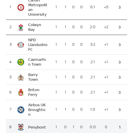
Cardiff
Metropolit
1
1
1
0
0
6:1
+5
3
an
University
Colwyn
2
1
1
0
0
2:0
+2
3
Bay
NPD
3
Llandudno
1
1
0
0
3:2
+1
3
FC
Caernarfo
4
1
1
0
0
2:1
+1
3
n Town
Barry
5
1
1
0
0
2:1
+1
3
Town
Briton
6
1
1
0
0
2:1
+1
3
Ferry
Airbus UK
7
Broughto
1
1
0
0
1:0
+1
3
n
Penybont
8
1
0
1
0
0:0
0
1