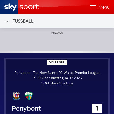
Menü
FUSSBALL
Penybont - The New Saints FC; Wales, Premier League
S
SPIELENDE
P
I
Penybont - The New Saints FC. Wales, Premier League.
E
L
15:30, Uhr, Samstag, 14.03.2026.
E
SDM Glass Stadium.
N
D
E
Penybont
1