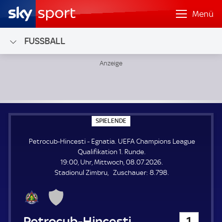
Menü
FUSSBALL
Petrocub-Hincesti - Egnatia; UEFA Champions League Quali
S
SPIELENDE
P
I
Petrocub-Hincesti - Egnatia. UEFA Champions League
E
L
Qualifikation 1. Runde.
E
19:00, Uhr, Mittwoch, 08.07.2026.
N
D
Z
Stadionul Zimbru
Zuschauer:
8.798.
E
u
s
c
h
Petrocub-Hincesti
1