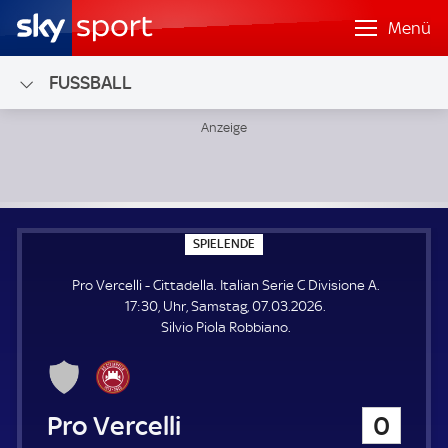
Menü
FUSSBALL
Pro Vercelli - Cittadella; Italian Serie C Divisione A
S
SPIELENDE
P
I
Pro Vercelli - Cittadella. Italian Serie C Divisione A.
E
L
17:30, Uhr, Samstag, 07.03.2026.
E
Silvio Piola Robbiano.
N
D
E
Pro Vercelli
0