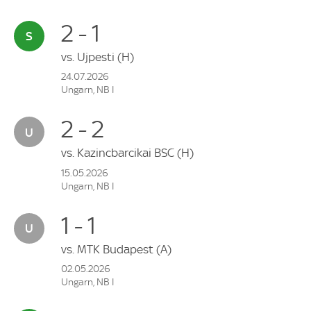
2 - 1
vs.
Ujpesti
(H)
24.07.2026
Ungarn, NB I
2 - 2
vs.
Kazincbarcikai BSC
(H)
15.05.2026
Ungarn, NB I
1 - 1
vs.
MTK Budapest
(A)
02.05.2026
Ungarn, NB I