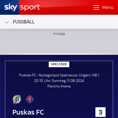
Menü
FUSSBALL
Puskas FC - Nyiregyhaza Spartacus; Ungarn, NB I
S
SPIELENDE
P
I
Puskas FC - Nyiregyhaza Spartacus. Ungarn, NB I.
E
L
20:15, Uhr, Sonntag, 11.08.2024.
E
Pancho Arena.
N
D
E
Puskas FC
3