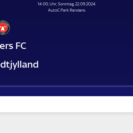
L
14:00, Uhr, Sonntag, 22.09.2024.
E
AutoC Park Randers.
N
D
E
ers FC
dtjylland