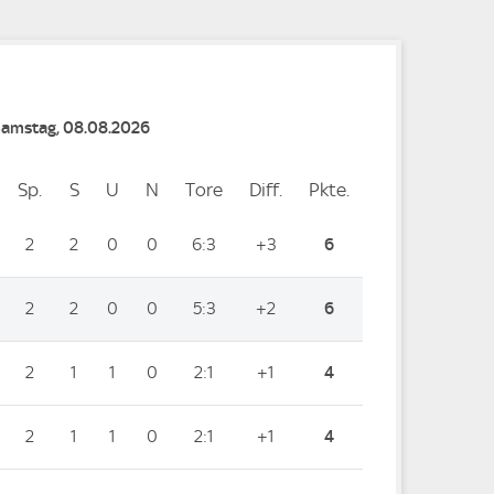
Samstag, 08.08.2026
Sp.
Spiele
S
Siege
U
Unentschieden
N
Niederlagen
Tore
Tore
Diff.
Differenz
Pkte.
Punkte
2
2
0
0
6:3
+3
6
2
2
0
0
5:3
+2
6
2
1
1
0
2:1
+1
4
2
1
1
0
2:1
+1
4