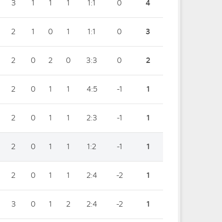
3
1
1
1
1:1
0
4
2
1
0
1
1:1
0
3
2
0
2
0
3:3
0
2
2
0
1
1
4:5
-1
1
2
0
1
1
2:3
-1
1
2
0
1
1
1:2
-1
1
2
0
1
1
2:4
-2
1
3
0
1
2
2:4
-2
1