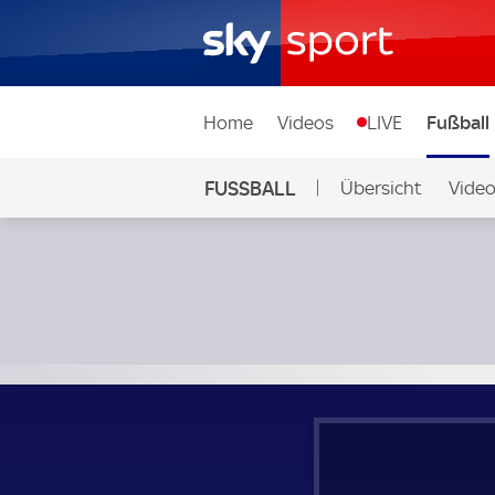
Home
Videos
LIVE
Fußball
FUSSBALL
Übersicht
Vide
Auf Sky
Randers FC - FC Midtjylland; Dänemark, Superligaen