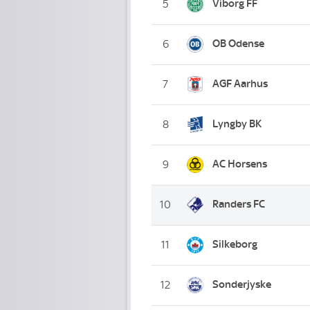
Viborg FF
5
OB Odense
6
AGF Aarhus
7
Lyngby BK
8
AC Horsens
9
Randers FC
10
Silkeborg
11
Sonderjyske
12