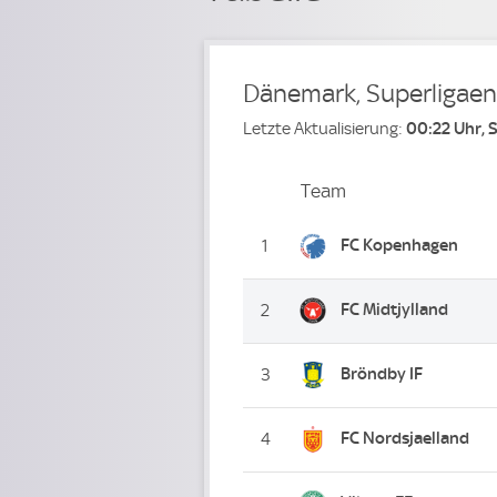
Dänemark, Superligaen
Letzte Aktualisierung:
00:22 Uhr, 
Team
Team
Platz
FC Kopenhagen
1
FC Midtjylland
2
Bröndby IF
3
FC Nordsjaelland
4