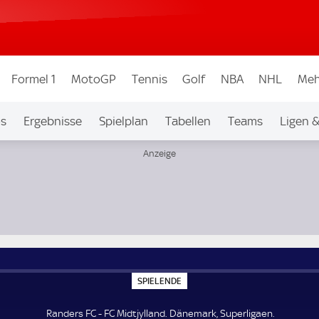
Formel 1
MotoGP
Tennis
Golf
NBA
NHL
Meh
os
Ergebnisse
Spielplan
Tabellen
Teams
Ligen 
S
SPIELENDE
P
I
E
Randers FC - FC Midtjylland. Dänemark, Superligaen.