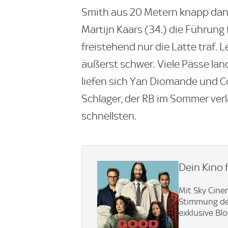
Smith aus 20 Metern knapp daneb
Martijn Kaars (34.) die Führung f
freistehend nur die Latte traf. L
äußerst schwer. Viele Pässe lan
liefen sich Yan Diomande und Co.
Schlager, der RB im Sommer verl
schnellsten.
Dein Kino 
Mit Sky Cine
Stimmung den 
exklusive Bl