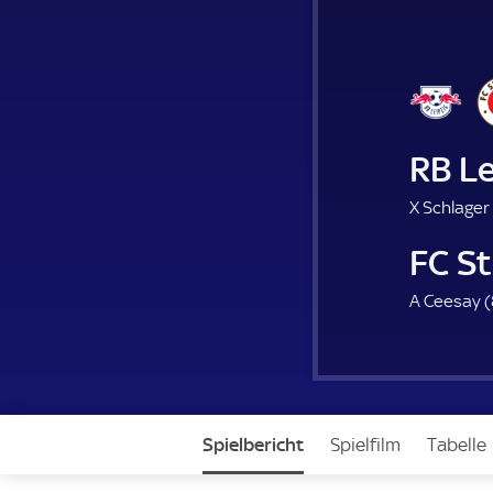
RB Le
X Schlager 
FC St
A Ceesay (
Spielbericht
Spielfilm
Tabelle