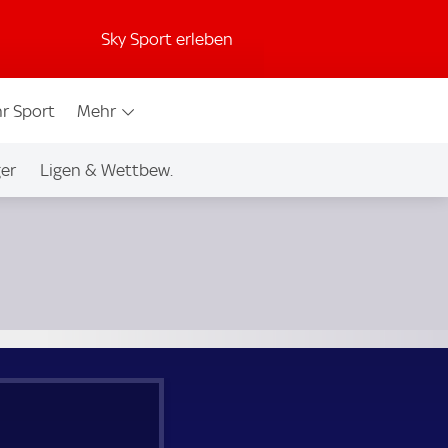
Sky Sport erleben
r Sport
Mehr
ger
Ligen & Wettbew.