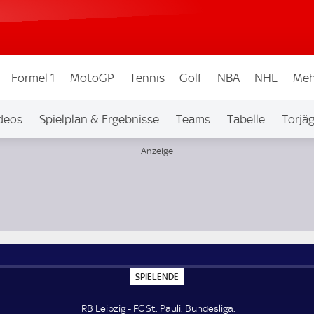
Formel 1
MotoGP
Tennis
Golf
NBA
NHL
Meh
deos
Spielplan & Ergebnisse
Teams
Tabelle
Torjä
S
SPIELENDE
P
I
E
RB Leipzig - FC St. Pauli. Bundesliga.