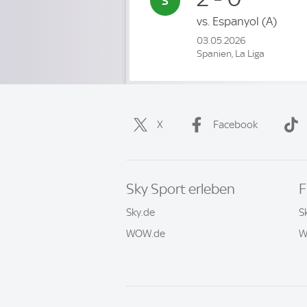
vs.
Espanyol
(A)
03.05.2026
Spanien, La Liga
X
Facebook
Sky Sport erleben
F
Sky.de
S
WOW.de
W