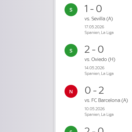
1 - 0
vs.
Sevilla
(A)
17.05.2026
Spanien, La Liga
2 - 0
vs.
Oviedo
(H)
14.05.2026
Spanien, La Liga
0 - 2
vs.
FC Barcelona
(A)
10.05.2026
Spanien, La Liga
2 - 0