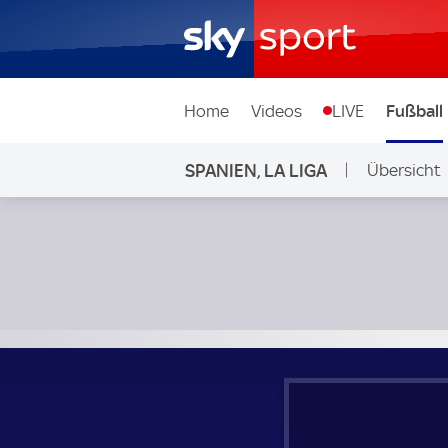
Home
Videos
LIVE
Fußball
SPANIEN, LA LIGA
Übersicht
Real Madrid - FC Girona; Spanien, La Liga