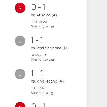
0 - 1
vs.
Atletico
(A)
17.05.2026
Spanien, La Liga
1 - 1
vs.
Real Sociedad
(H)
14.05.2026
Spanien, La Liga
1 - 1
vs.
R Vallecano
(A)
11.05.2026
Spanien, La Liga
0 - 1