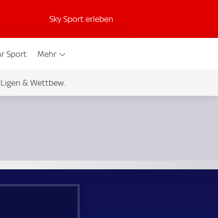
Sky Sport erleben
r Sport
Mehr
Ligen & Wettbew.