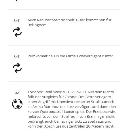
64'
Auch Real wechselt doppelt: Güler kommt rein für
Bellingham.
64'
Ruiz kommt neu in die Partie, Echeverri geht runter.
62'
Tooooor! Real Madrid - GIRONA 1:1. Aus dem Nichts
fällt der Ausgleich für Girona! Die Gäste verlagern
einen Angriff mit Übersicht rechts an Strafraumeck
zu Arnau Martinez, der kurz verzögert und dann den
kurzen Querpass auf Lemar spielt. Der Franzose wird
halbrechts vor dem Strafraum von Brahim gar nicht
bedrängt, auch Camavinga rückt zu spät raus und
kann den Abschluss aus zentralen 20 Metern nicht