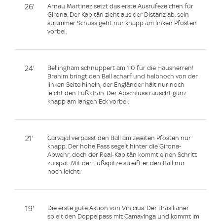
26'
Arnau Martinez setzt das erste Ausrufezeichen für
Girona. Der Kapitän zieht aus der Distanz ab, sein
strammer Schuss geht nur knapp am linken Pfosten
vorbei.
24'
Bellingham schnuppert am 1:0 für die Hausherren!
Brahim bringt den Ball scharf und halbhoch von der
linken Seite hinein, der Engländer hält nur noch
leicht den Fuß dran. Der Abschluss rauscht ganz
knapp am langen Eck vorbei.
21'
Carvajal verpasst den Ball am zweiten Pfosten nur
knapp. Der hohe Pass segelt hinter die Girona-
Abwehr, doch der Real-Kapitän kommt einen Schritt
zu spät. Mit der Fußspitze streift er den Ball nur
noch leicht.
19'
Die erste gute Aktion von Vinicius. Der Brasilianer
spielt den Doppelpass mit Camavinga und kommt im