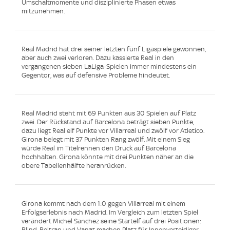
Umschaltmomente und disziplinierte Phasen etwas
mitzunehmen.
Real Madrid hat drei seiner letzten fünf Ligaspiele gewonnen,
aber auch zwei verloren. Dazu kassierte Real in den
vergangenen sieben LaLiga-Spielen immer mindestens ein
Gegentor, was auf defensive Probleme hindeutet.
Real Madrid steht mit 69 Punkten aus 30 Spielen auf Platz
zwei. Der Rückstand auf Barcelona beträgt sieben Punkte,
dazu liegt Real elf Punkte vor Villarreal und zwölf vor Atletico.
Girona belegt mit 37 Punkten Rang zwölf. Mit einem Sieg
würde Real im Titelrennen den Druck auf Barcelona
hochhalten. Girona könnte mit drei Punkten näher an die
obere Tabellenhälfte heranrücken.
Girona kommt nach dem 1:0 gegen Villarreal mit einem
Erfolgserlebnis nach Madrid. Im Vergleich zum letzten Spiel
verändert Michel Sanchez seine Startelf auf drei Positionen:
Blind, Beltran und Vanat machen Platz für Innenverteidiger