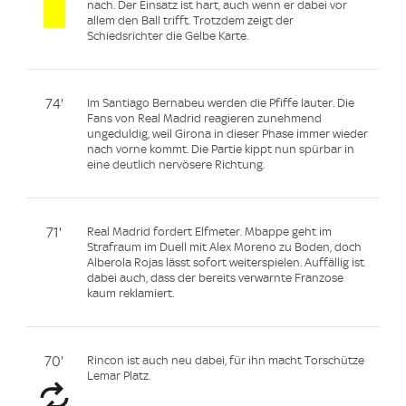
nach. Der Einsatz ist hart, auch wenn er dabei vor
allem den Ball trifft. Trotzdem zeigt der
Schiedsrichter die Gelbe Karte.
74'
Im Santiago Bernabeu werden die Pfiffe lauter. Die
Fans von Real Madrid reagieren zunehmend
ungeduldig, weil Girona in dieser Phase immer wieder
nach vorne kommt. Die Partie kippt nun spürbar in
eine deutlich nervösere Richtung.
71'
Real Madrid fordert Elfmeter. Mbappe geht im
Strafraum im Duell mit Alex Moreno zu Boden, doch
Alberola Rojas lässt sofort weiterspielen. Auffällig ist
dabei auch, dass der bereits verwarnte Franzose
kaum reklamiert.
70'
Rincon ist auch neu dabei, für ihn macht Torschütze
Lemar Platz.