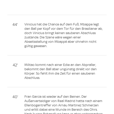
44'
Vinicius hat die Chance auf dem Fuß. Mbappe legt
den Ball per Kopf vor dem Tor für den Brasilianer ab,
doch Vinicius bringt keinen sauberen Abschluss
zustande. Die Szene wäre wegen einer
Abseitsstellung von Mbappé aber ohnehin nicht
gültig gewesen.
42'
Militao kommt nach einer Ecke an den Abpraller,
bekommt den Ball aber ungünstig direkt vor den
Körper. So fehlt ihm die Zeit für einen sauberen
Abschluss.
40'
Fran Garcia ist wieder auf den Beinen. Der
Außenverteidiger von Real Madrid hatte nach einem
Ellenbogentreffer von Arnau Martinez Schmerzen
und erlitt dabei eine Wunde im Bereich des Ohrs.
Nach kurzer Behandlung kann er aber weitermachen.