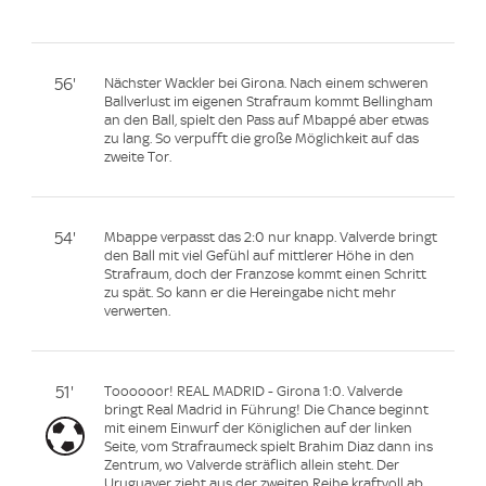
56'
Nächster Wackler bei Girona. Nach einem schweren
Ballverlust im eigenen Strafraum kommt Bellingham
an den Ball, spielt den Pass auf Mbappé aber etwas
zu lang. So verpufft die große Möglichkeit auf das
zweite Tor.
54'
Mbappe verpasst das 2:0 nur knapp. Valverde bringt
den Ball mit viel Gefühl auf mittlerer Höhe in den
Strafraum, doch der Franzose kommt einen Schritt
zu spät. So kann er die Hereingabe nicht mehr
verwerten.
51'
Toooooor! REAL MADRID - Girona 1:0. Valverde
bringt Real Madrid in Führung! Die Chance beginnt
mit einem Einwurf der Königlichen auf der linken
Seite, vom Strafraumeck spielt Brahim Diaz dann ins
Zentrum, wo Valverde sträflich allein steht. Der
Uruguayer zieht aus der zweiten Reihe kraftvoll ab,