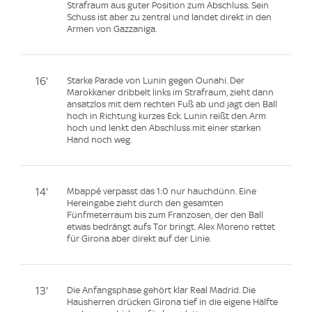
Strafraum aus guter Position zum Abschluss. Sein
Schuss ist aber zu zentral und landet direkt in den
Armen von Gazzaniga.
16'
Starke Parade von Lunin gegen Ounahi. Der
Marokkaner dribbelt links im Strafraum, zieht dann
ansatzlos mit dem rechten Fuß ab und jagt den Ball
hoch in Richtung kurzes Eck. Lunin reißt den Arm
hoch und lenkt den Abschluss mit einer starken
Hand noch weg.
14'
Mbappé verpasst das 1:0 nur hauchdünn. Eine
Hereingabe zieht durch den gesamten
Fünfmeterraum bis zum Franzosen, der den Ball
etwas bedrängt aufs Tor bringt. Alex Moreno rettet
für Girona aber direkt auf der Linie.
13'
Die Anfangsphase gehört klar Real Madrid. Die
Hausherren drücken Girona tief in die eigene Hälfte