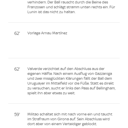
verhindern. Der Ball rauscht durch die Beine des
Franzosen und schlägt stramm unten rechts ein. Für
Lunin ist das nicht zu halten.
62'
Vorlage Arnau Martínez
62'
Valverde verzichtet auf den Abschluss aus der
eigenen Hälfte. Nach einem Ausflug von Gazzaniga
und zwei missglückten Klärungen fällt der Ball dem
Uruguayer im Mittelfeld vor die Füße. Statt es direkt
zu versuchen, sucht er links den Pass auf Bellingham,
spielt ihn aber etwas zu weit.
59'
Militao schaltet sich mit nach vorne ein und taucht
im Strafraum von Girona auf. Sein Abschluss wird
dort aber von einem Verteidiger geblockt.