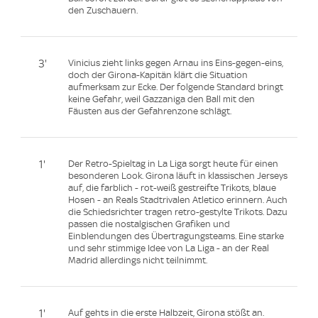
den Zuschauern.
3'
Vinicius zieht links gegen Arnau ins Eins-gegen-eins,
doch der Girona-Kapitän klärt die Situation
aufmerksam zur Ecke. Der folgende Standard bringt
keine Gefahr, weil Gazzaniga den Ball mit den
Fäusten aus der Gefahrenzone schlägt.
1'
Der Retro-Spieltag in La Liga sorgt heute für einen
besonderen Look. Girona läuft in klassischen Jerseys
auf, die farblich - rot-weiß gestreifte Trikots, blaue
Hosen - an Reals Stadtrivalen Atletico erinnern. Auch
die Schiedsrichter tragen retro-gestylte Trikots. Dazu
passen die nostalgischen Grafiken und
Einblendungen des Übertragungsteams. Eine starke
und sehr stimmige Idee von La Liga - an der Real
Madrid allerdings nicht teilnimmt.
1'
Auf gehts in die erste Halbzeit, Girona stößt an.