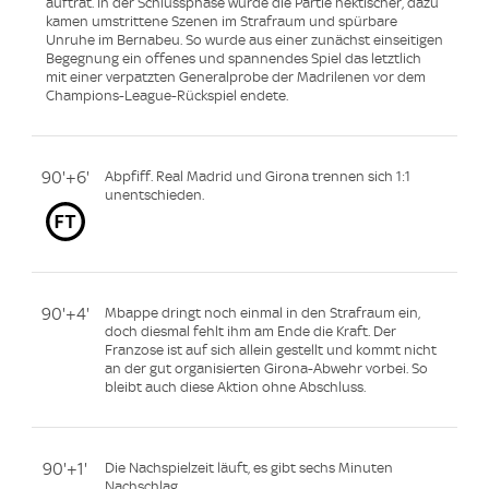
auftrat. In der Schlussphase wurde die Partie hektischer, dazu
kamen umstrittene Szenen im Strafraum und spürbare
Unruhe im Bernabeu. So wurde aus einer zunächst einseitigen
Begegnung ein offenes und spannendes Spiel das letztlich
mit einer verpatzten Generalprobe der Madrilenen vor dem
Champions-League-Rückspiel endete.
90'+6'
Abpfiff. Real Madrid und Girona trennen sich 1:1
unentschieden.
90'+4'
Mbappe dringt noch einmal in den Strafraum ein,
doch diesmal fehlt ihm am Ende die Kraft. Der
Franzose ist auf sich allein gestellt und kommt nicht
an der gut organisierten Girona-Abwehr vorbei. So
bleibt auch diese Aktion ohne Abschluss.
90'+1'
Die Nachspielzeit läuft, es gibt sechs Minuten
Nachschlag.