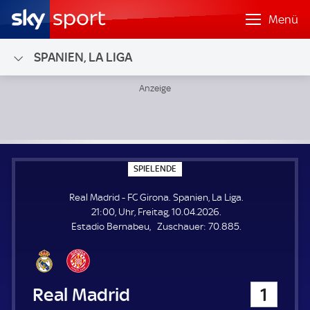
Menü
SPANIEN, LA LIGA
Real Madrid - FC Girona; Spanien, La Liga
S
SPIELENDE
P
I
Real Madrid - FC Girona. Spanien, La Liga.
E
L
21:00, Uhr, Freitag, 10.04.2026.
E
Z
Estadio Bernabeu
Zuschauer:
70.885.
N
D
u
E
s
c
h
Real Madrid
1
a