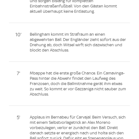
und sorgen bislang für kompletten
Einbahnstraßenfußball. Von den Gästen kommt
aktuell überhaupt keine Entlastung.
10'
Bellingham kommt im Strafraum an einen
abgewehrten Ball. Der Engländer zieht sofort aus der
Drehung ab, doch Witsel wirft sich dazwischen und
blockt den Abschluss.
7'
Mbappe hat die erste große Chance. Ein Camavinga-
Pass hinter die Abwehr findet den Laufweg des
Franzosen, doch die Ballmitnahme gerät ihm etwas
zu weit. So kommt er vor Gazzaniga nicht sauber zum
Abschluss.
5'
Applaus im Bernabeu für Carvajal. Beim Versuch, sich
mit einem Selbstvorlagetrick an Alex Moreno
vorbeizulegen, verlor er zunächst den Ball. Direkt
danach setzte er energisch nach und holte sich den
Ball sofort zurück. Dafür gibt es Szenenapplaus von