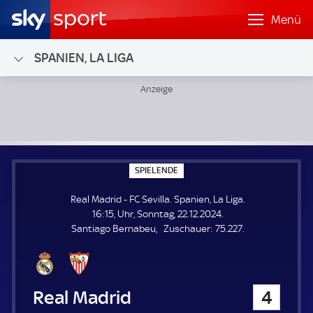
Menü
SPANIEN, LA LIGA
Real Madrid - FC Sevilla; Spanien, La Liga
S
SPIELENDE
P
I
Real Madrid - FC Sevilla. Spanien, La Liga.
E
L
16:15, Uhr, Sonntag, 22.12.2024.
E
Z
Santiago Bernabeu
Zuschauer:
75.227.
N
D
u
E
s
c
h
Real Madrid
4
a