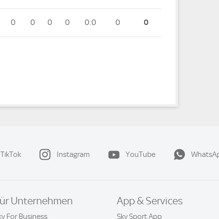
0
0
0
0
0:0
0
0
TikTok
Instagram
YouTube
WhatsA
ür Unternehmen
App & Services
ky For Business
Sky Sport App