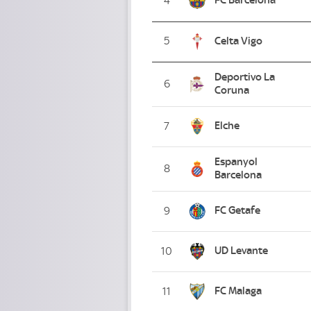
4
5
Celta Vigo
Deportivo La
6
Coruna
Elche
7
Espanyol
8
Barcelona
FC Getafe
9
UD Levante
10
FC Malaga
11