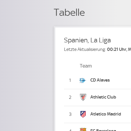
Tabelle
Spanien, La Liga
Letzte Aktualisierung:
00:21 Uhr, 
Team
Team
Platz
CD Alaves
1
Athletic Club
2
Atletico Madrid
3
FC Barcelona