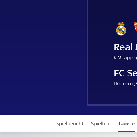
Real
K Mbappe 
FC Se
I Romero (
Spielbericht
Spielfilm
Tabelle