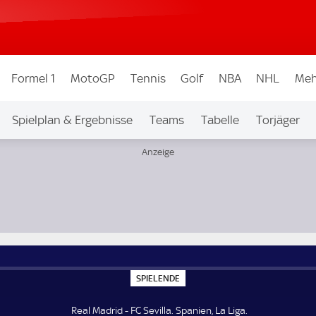
Formel 1
MotoGP
Tennis
Golf
NBA
NHL
Meh
Spielplan & Ergebnisse
Teams
Tabelle
Torjäger
S
SPIELENDE
P
I
E
Real Madrid - FC Sevilla. Spanien, La Liga.