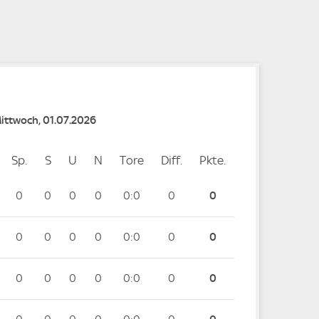
e
e
Mittwoch, 01.07.2026
Sp.
Spiele
S
Siege
U
Unentschieden
N
Niederlagen
Tore
Tore
Diff.
Differenz
Pkte.
Punkte
0
0
0
0
0:0
0
0
0
0
0
0
0:0
0
0
0
0
0
0
0:0
0
0