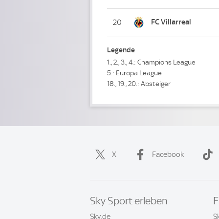
FC Villarreal
20
Legende
1., 2., 3., 4.: Champions League
5.: Europa League
18., 19., 20.: Absteiger
X
Facebook
Sky Sport erleben
F
Sky.de
S