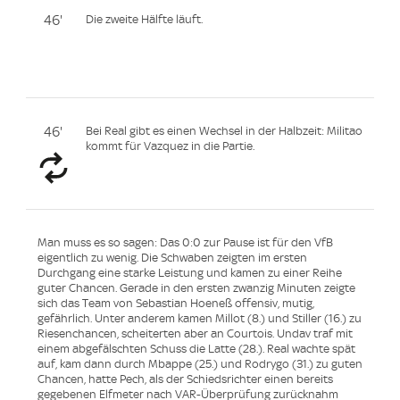
46'
Die zweite Hälfte läuft.
46'
Bei Real gibt es einen Wechsel in der Halbzeit: Militao
kommt für Vazquez in die Partie.
Man muss es so sagen: Das 0:0 zur Pause ist für den VfB
eigentlich zu wenig. Die Schwaben zeigten im ersten
Durchgang eine starke Leistung und kamen zu einer Reihe
guter Chancen. Gerade in den ersten zwanzig Minuten zeigte
sich das Team von Sebastian Hoeneß offensiv, mutig,
gefährlich. Unter anderem kamen Millot (8.) und Stiller (16.) zu
Riesenchancen, scheiterten aber an Courtois. Undav traf mit
einem abgefälschten Schuss die Latte (28.). Real wachte spät
auf, kam dann durch Mbappe (25.) und Rodrygo (31.) zu guten
Chancen, hatte Pech, als der Schiedsrichter einen bereits
gegebenen Elfmeter nach VAR-Überprüfung zurücknahm