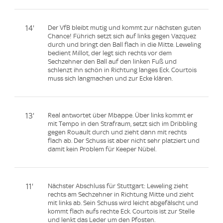
14'
Der VfB bleibt mutig und kommt zur nächsten guten
Chance! Führich setzt sich auf links gegen Vazquez
durch und bringt den Ball flach in die Mitte. Leweling
bedient Millot, der legt sich rechts vor dem
Sechzehner den Ball auf den linken Fuß und
schlenzt ihn schön in Richtung langes Eck. Courtois
muss sich langmachen und zur Ecke klären.
13'
Real antwortet über Mbappe. Über links kommt er
mit Tempo in den Strafraum, setzt sich im Dribbling
gegen Rouault durch und zieht dann mit rechts
flach ab. Der Schuss ist aber nicht sehr platziert und
damit kein Problem für Keeper Nübel.
11'
Nächster Abschluss für Stuttgart: Leweling zieht
rechts am Sechzehner in Richtung Mitte und zieht
mit links ab. Sein Schuss wird leicht abgefälscht und
kommt flach aufs rechte Eck. Courtois ist zur Stelle
und lenkt das Leder um den Pfosten.