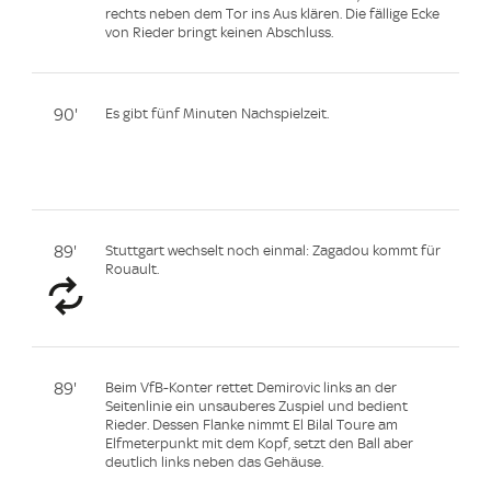
rechts neben dem Tor ins Aus klären. Die fällige Ecke
von Rieder bringt keinen Abschluss.
90'
Es gibt fünf Minuten Nachspielzeit.
89'
Stuttgart wechselt noch einmal: Zagadou kommt für
Rouault.
89'
Beim VfB-Konter rettet Demirovic links an der
Seitenlinie ein unsauberes Zuspiel und bedient
Rieder. Dessen Flanke nimmt El Bilal Toure am
Elfmeterpunkt mit dem Kopf, setzt den Ball aber
deutlich links neben das Gehäuse.