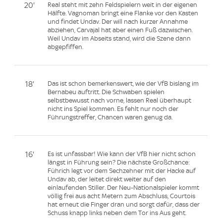
20'
Real steht mit zehn Feldspielern weit in der eigenen
Hälfte. Vagnoman bringt eine Flanke vor den Kasten
und findet Undav. Der will nach kurzer Annahme
abziehen, Carvajal hat aber einen Fuß dazwischen.
Weil Undav im Abseits stand, wird die Szene dann
abgepfiffen.
18'
Das ist schon bemerkenswert, wie der VfB bislang im
Bernabeu auftritt. Die Schwaben spielen
selbstbewusst nach vorne, lassen Real überhaupt
nicht ins Spiel kommen. Es fehlt nur noch der
Führungstreffer, Chancen waren genug da.
16'
Es ist unfassbar! Wie kann der VfB hier nicht schon
längst in Führung sein? Die nächste Großchance:
Führich legt vor dem Sechzehner mit der Hacke auf
Undav ab, der leitet direkt weiter auf den
einlaufenden Stiller. Der Neu-Nationalspieler kommt
völlig frei aus acht Metern zum Abschluss, Courtois
hat erneut die Finger dran und sorgt dafür, dass der
Schuss knapp links neben dem Tor ins Aus geht.