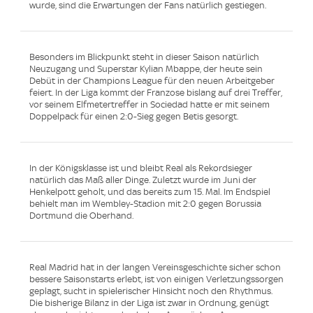
wurde, sind die Erwartungen der Fans natürlich gestiegen.
Besonders im Blickpunkt steht in dieser Saison natürlich
Neuzugang und Superstar Kylian Mbappe, der heute sein
Debüt in der Champions League für den neuen Arbeitgeber
feiert. In der Liga kommt der Franzose bislang auf drei Treffer,
vor seinem Elfmetertreffer in Sociedad hatte er mit seinem
Doppelpack für einen 2:0-Sieg gegen Betis gesorgt.
In der Königsklasse ist und bleibt Real als Rekordsieger
natürlich das Maß aller Dinge. Zuletzt wurde im Juni der
Henkelpott geholt, und das bereits zum 15. Mal. Im Endspiel
behielt man im Wembley-Stadion mit 2:0 gegen Borussia
Dortmund die Oberhand.
Real Madrid hat in der langen Vereinsgeschichte sicher schon
bessere Saisonstarts erlebt, ist von einigen Verletzungssorgen
geplagt, sucht in spielerischer Hinsicht noch den Rhythmus.
Die bisherige Bilanz in der Liga ist zwar in Ordnung, genügt