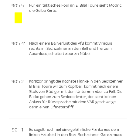
90'+5'
Für ein taktisches Foul an El Bilal Toure sieht Modric
die Gelbe Karte.
90'+4'
Nach einem Ballverlust des VfB kommt Vinicius
rechts im Sechzehner an den Ball und frei zum
Abschluss, scheitert aber an Nübel.
90'+2'
Karazor bringt die nächste Flanke in den Sechzehner.
El Bilal Toure will zum Kopfball, kommt nach einem
Stoß von Rüdiger mit dem Unterarm aber zu Fall. Die
Blicke gehen zum Schiedsrichter, der sieht keinen
Anlass für Rücksprache mit dem VAR geschweige
denn einen Elfmeterpfiff.
90'+1'
Es segelt nochmal eine gefährliche Flanke aus dem
linken Halbfeld in den Real-Sechzehner, Garcia muss