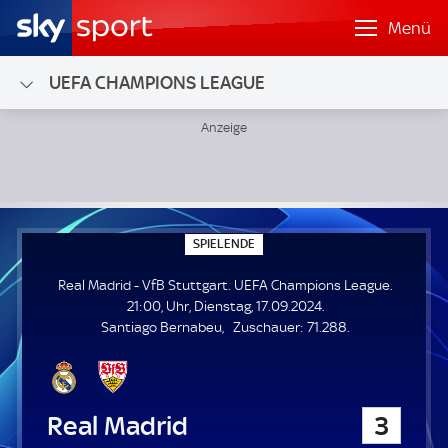
Menü
UEFA CHAMPIONS LEAGUE
Real Madrid - VfB Stuttgart; UEFA Champions League
S
SPIELENDE
P
I
Real Madrid - VfB Stuttgart. UEFA Champions League.
E
L
21:00, Uhr, Dienstag, 17.09.2024.
E
Z
Santiago Bernabeu
Zuschauer:
71.288.
N
D
u
E
s
c
h
Real Madrid
3
a