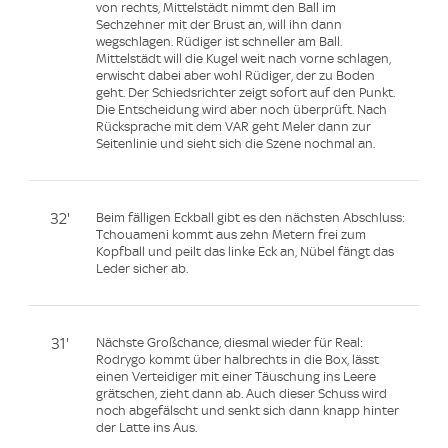
von rechts, Mittelstädt nimmt den Ball im
Sechzehner mit der Brust an, will ihn dann
wegschlagen. Rüdiger ist schneller am Ball.
Mittelstädt will die Kugel weit nach vorne schlagen,
erwischt dabei aber wohl Rüdiger, der zu Boden
geht. Der Schiedsrichter zeigt sofort auf den Punkt.
Die Entscheidung wird aber noch überprüft. Nach
Rücksprache mit dem VAR geht Meler dann zur
Seitenlinie und sieht sich die Szene nochmal an.
32'
Beim fälligen Eckball gibt es den nächsten Abschluss:
Tchouameni kommt aus zehn Metern frei zum
Kopfball und peilt das linke Eck an, Nübel fängt das
Leder sicher ab.
31'
Nächste Großchance, diesmal wieder für Real:
Rodrygo kommt über halbrechts in die Box, lässt
einen Verteidiger mit einer Täuschung ins Leere
grätschen, zieht dann ab. Auch dieser Schuss wird
noch abgefälscht und senkt sich dann knapp hinter
der Latte ins Aus.