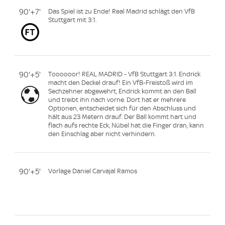
90'+7'
Das Spiel ist zu Ende! Real Madrid schlägt den VfB
Stuttgart mit 3:1.
90'+5'
Toooooor! REAL MADRID - VfB Stuttgart 3:1. Endrick
macht den Deckel drauf! Ein VfB-Freistoß wird im
Sechzehner abgewehrt, Endrick kommt an den Ball
und treibt ihn nach vorne. Dort hat er mehrere
Optionen, entscheidet sich für den Abschluss und
hält aus 23 Metern drauf. Der Ball kommt hart und
flach aufs rechte Eck, Nübel hat die Finger dran, kann
den Einschlag aber nicht verhindern.
90'+5'
Vorlage Daniel Carvajal Ramos