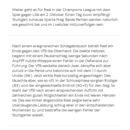
Weiter geht es für Real in der Champions League mit dem
Spiel gegen Lille am 2. Oktober. Einen Tag zuvor empfängt
Stuttgart zuhause Sparta Prag. Beide Partien werden natürlich
wie gewohnt bei uns im Liveticker mitzuverfolgen sein.
Nach einem ereignisreichen Schlagabtausch behält Real am
Ende gegen den VfB die Oberhand. Die zweite Halbzeit
begann mit einem Paukenschlag, wenige Sekunden nach
Anpfiff nutzte Mbappe einen Fehler in der Defensive zur
Führung. Der VfB wackelte danach zwar, kämpfte sich aber
zurück in die Partie und belohnte sich mit dem 1:1 durch
Undav (68.). Jetzt wirkte Real kurzzeitig angeschlagen. Das
täuschte aber, wie so oft. In der Schlussphase sorgten Rüdiger
(83.) und der eingewechselte Endrick (90+5) für den Sieg. So
steht der VfB nach einem ansprechenden Auftritt mit
zahlreichen guten Möglichkeiten am Ende mit leeren Händen
da. Das wie immer abgezockte Real zeigte keine sehr
überzeugende Leistung, schlug aber in den entscheidenden
Momenten zu und bestrafte die wenigen Fehler der
Stuttgarter eiskalt.