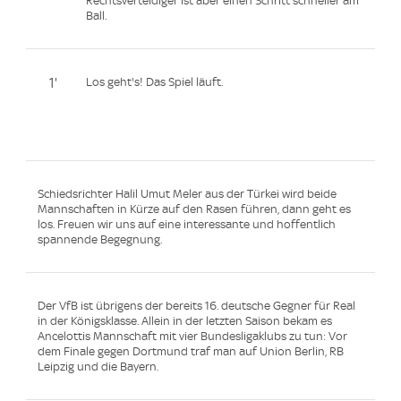
Rechtsverteidiger ist aber einen Schritt schneller am
Ball.
1'
Los geht's! Das Spiel läuft.
Schiedsrichter Halil Umut Meler aus der Türkei wird beide
Mannschaften in Kürze auf den Rasen führen, dann geht es
los. Freuen wir uns auf eine interessante und hoffentlich
spannende Begegnung.
Der VfB ist übrigens der bereits 16. deutsche Gegner für Real
in der Königsklasse. Allein in der letzten Saison bekam es
Ancelottis Mannschaft mit vier Bundesligaklubs zu tun: Vor
dem Finale gegen Dortmund traf man auf Union Berlin, RB
Leipzig und die Bayern.