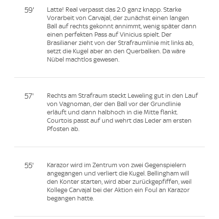
59'
Latte! Real verpasst das 2:0 ganz knapp. Starke
Vorarbeit von Carvajal, der zunächst einen langen
Ball auf rechts gekonnt annimmt, wenig später dann
einen perfekten Pass auf Vinicius spielt. Der
Brasilianer zieht von der Strafraumlinie mit links ab,
setzt die Kugel aber an den Querbalken. Da wäre
Nübel machtlos gewesen.
57'
Rechts am Strafraum steckt Leweling gut in den Lauf
von Vagnoman, der den Ball vor der Grundlinie
erläuft und dann halbhoch in die Mitte flankt.
Courtois passt auf und wehrt das Leder am ersten
Pfosten ab.
55'
Karazor wird im Zentrum von zwei Gegenspielern
angegangen und verliert die Kugel. Bellingham will
den Konter starten, wird aber zurückgepfiffen, weil
Kollege Carvajal bei der Aktion ein Foul an Karazor
begangen hatte.