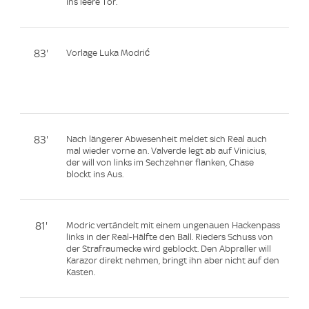
ins leere Tor.
83'
Vorlage Luka Modrić
83'
Nach längerer Abwesenheit meldet sich Real auch
mal wieder vorne an. Valverde legt ab auf Vinicius,
der will von links im Sechzehner flanken, Chase
blockt ins Aus.
81'
Modric vertändelt mit einem ungenauen Hackenpass
links in der Real-Hälfte den Ball. Rieders Schuss von
der Strafraumecke wird geblockt. Den Abpraller will
Karazor direkt nehmen, bringt ihn aber nicht auf den
Kasten.