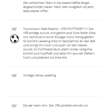
den schlechten Start in die zweite Hälfte längst
abgeschüttelt haben. Nach dem Ausgleich ist jetzt
alles wieder offen.
68'
Tooooooor! Real Madrid - VFB STUTTGART 1:1. Der
VfB schlägt zurück und gleicht aus! Eine Stiller-Ecke
von rechts wird durch Rüdiger nicht richtig geklärt.
So kommt Leweling links im Sechzehner an den Ball
und bringt ihn hoch und quer vor den Kasten
zurück. Im Fünfmeterraum steht Undav völlig frei,
kommt zum Kopfball und setzt ihn aus vier Metern
hoch und platziert ins linke Eck.
68'
Vorlage Jamie Leweling
66'
Da war mehr drin: Der VfB schaltet schnell um,