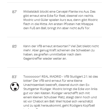
87'
Mittelstädt blockt eine Carvajal-Flanke ins Aus. Das
gibt erneut eine Ecke für Real, diesmal von rechts.
Modric und Güler spielen kurz aus, dann gibt Modric
flach in die Mitte. Am ersten Pfosten hat Mbappe
den Fuß am Ball, bringt ihn aber nicht aufs Tor.
85'
Kann der VfB erneut antworten? Viel Zeit bleibt nicht
mehr. Aber genug Kraft scheinen die Schwaben zu
haben, sie greifen unmittelbar nach dem
Gegentreffer wieder weiter an.
83'
Tooooooor! REAL MADRID - VfB Stuttgart 2:1. Ist das
bitter! Der VfB wird erneut für eine kleine
Unachtsamkeit bestraft, diesmal durch den Ex-
Stuttgarter Rüdiger. Modric bringt die Ecke von links
gut vor den Kasten. Rüdiger verschafft sich mit
einem kleinen Schubser Platz, steigt dann hoch und
ist vor Chabot am Ball. Weil Nübel sich verschätzt
und zu spät herauskommt, geht Rüdigers Kopfball