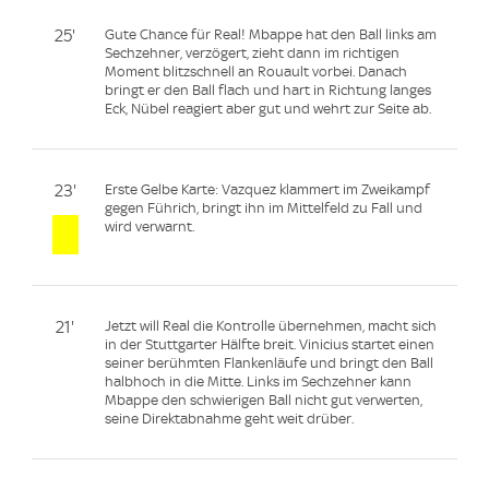
25'
Gute Chance für Real! Mbappe hat den Ball links am
Sechzehner, verzögert, zieht dann im richtigen
Moment blitzschnell an Rouault vorbei. Danach
bringt er den Ball flach und hart in Richtung langes
Eck, Nübel reagiert aber gut und wehrt zur Seite ab.
23'
Erste Gelbe Karte: Vazquez klammert im Zweikampf
gegen Führich, bringt ihn im Mittelfeld zu Fall und
wird verwarnt.
21'
Jetzt will Real die Kontrolle übernehmen, macht sich
in der Stuttgarter Hälfte breit. Vinicius startet einen
seiner berühmten Flankenläufe und bringt den Ball
halbhoch in die Mitte. Links im Sechzehner kann
Mbappe den schwierigen Ball nicht gut verwerten,
seine Direktabnahme geht weit drüber.