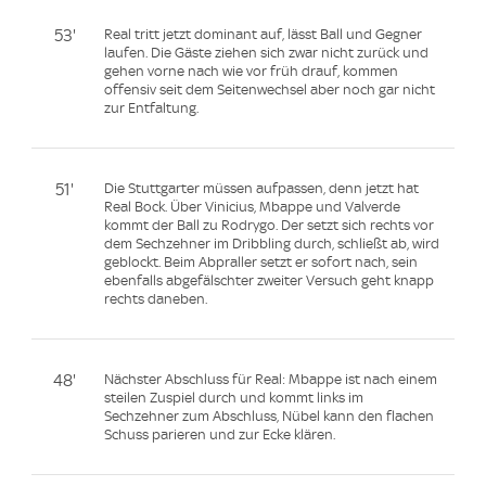
53'
Real tritt jetzt dominant auf, lässt Ball und Gegner
laufen. Die Gäste ziehen sich zwar nicht zurück und
gehen vorne nach wie vor früh drauf, kommen
offensiv seit dem Seitenwechsel aber noch gar nicht
zur Entfaltung.
51'
Die Stuttgarter müssen aufpassen, denn jetzt hat
Real Bock. Über Vinicius, Mbappe und Valverde
kommt der Ball zu Rodrygo. Der setzt sich rechts vor
dem Sechzehner im Dribbling durch, schließt ab, wird
geblockt. Beim Abpraller setzt er sofort nach, sein
ebenfalls abgefälschter zweiter Versuch geht knapp
rechts daneben.
48'
Nächster Abschluss für Real: Mbappe ist nach einem
steilen Zuspiel durch und kommt links im
Sechzehner zum Abschluss, Nübel kann den flachen
Schuss parieren und zur Ecke klären.