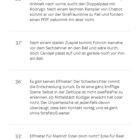
dribbelt nach vorne, sucht den Doppelpass mit
Rodrygo. Nach einem leichten Rempler von Chabot
kommt er vor der Strafraumlinie zu Fall und fordert
einen Pfiff, bekommt ihn aber nicht.
37'
Nach einem steilen Zuspiel kommt Führich beinahe
vor dem Sechzehner an den Ball und wäre durch,
doch Carvajal passt auf und ist gerade noch vor ihm
am Ball.
36'
Es gibt keinen Elfmeter! Der Schiedsrichter nimmt
die Entscheidung zurück. Es ist eine ganz knifflige
Szene. Selbst in der Zeitlupe ist nicht zweifelsfrei zu
erkennen, ob Mittelstädt Rüdiger erwischt hat oder
nicht. Der Unparteiische ist jedenfalls davon
überzeugt, dass kein Kontakt vorlag, und es geht
ohne Strafstoß weiter.
33'
Elfmeter für Madrid! Oder doch nicht? Ecke für Real