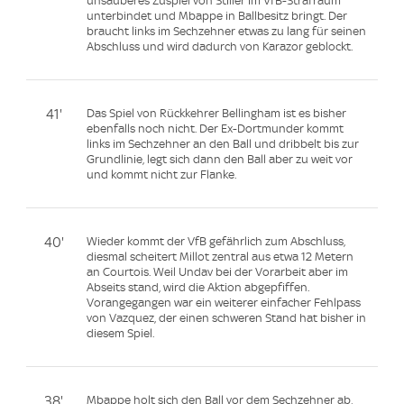
unsauberes Zuspiel von Stiller im VfB-Strafraum
unterbindet und Mbappe in Ballbesitz bringt. Der
braucht links im Sechzehner etwas zu lang für seinen
Abschluss und wird dadurch von Karazor geblockt.
41'
Das Spiel von Rückkehrer Bellingham ist es bisher
ebenfalls noch nicht. Der Ex-Dortmunder kommt
links im Sechzehner an den Ball und dribbelt bis zur
Grundlinie, legt sich dann den Ball aber zu weit vor
und kommt nicht zur Flanke.
40'
Wieder kommt der VfB gefährlich zum Abschluss,
diesmal scheitert Millot zentral aus etwa 12 Metern
an Courtois. Weil Undav bei der Vorarbeit aber im
Abseits stand, wird die Aktion abgepfiffen.
Vorangegangen war ein weiterer einfacher Fehlpass
von Vazquez, der einen schweren Stand hat bisher in
diesem Spiel.
38'
Mbappe holt sich den Ball vor dem Sechzehner ab,