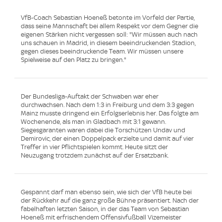
VfB-Coach Sebastian Hoeneß betonte im Vorfeld der Partie,
dass seine Mannschaft bei allem Respekt vor dem Gegner die
eigenen Stärken nicht vergessen soll: "Wir müssen auch nach
uns schauen in Madrid, in diesem beeindruckenden Stadion,
gegen dieses beeindruckende Team. Wir müssen unsere
Spielweise auf den Platz zu bringen."
Der Bundesliga-Auftakt der Schwaben war eher
durchwachsen. Nach dem 1:3 in Freiburg und dem 3:3 gegen
Mainz musste dringend ein Erfolgserlebnis her. Das folgte am
Wochenende, als man in Gladbach mit 3:1 gewann.
Siegesgaranten waren dabei die Torschützen Undav und
Demirovic, der einen Doppelpack erzielte und damit auf vier
Treffer in vier Pflichtspielen kommt. Heute sitzt der
Neuzugang trotzdem zunächst auf der Ersatzbank.
Gespannt darf man ebenso sein, wie sich der VfB heute bei
der Rückkehr auf die ganz große Bühne präsentiert. Nach der
fabelhaften letzten Saison, in der das Team von Sebastian
Hoeneß mit erfrischendem Offensivfußball Vizemeister