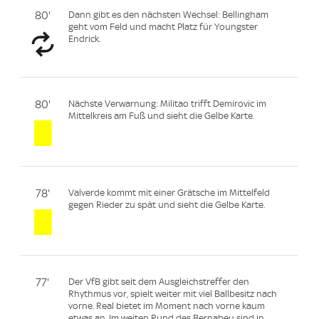
80'
Dann gibt es den nächsten Wechsel: Bellingham
geht vom Feld und macht Platz für Youngster
Endrick.
80'
Nächste Verwarnung: Militao trifft Demirovic im
Mittelkreis am Fuß und sieht die Gelbe Karte.
78'
Valverde kommt mit einer Grätsche im Mittelfeld
gegen Rieder zu spät und sieht die Gelbe Karte.
77'
Der VfB gibt seit dem Ausgleichstreffer den
Rhythmus vor, spielt weiter mit viel Ballbesitz nach
vorne. Real bietet im Moment nach vorne kaum
etwas an. Im weiten Rund des Bernabeu sind in