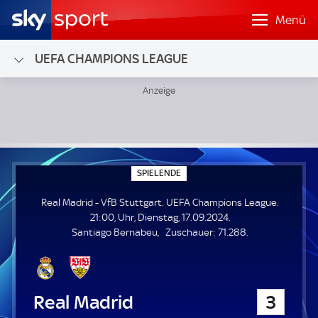
Menü
UEFA CHAMPIONS LEAGUE
Real Madrid - VfB Stuttgart; UEFA Champions League
S
SPIELENDE
P
I
Real Madrid - VfB Stuttgart. UEFA Champions League.
E
L
21:00, Uhr, Dienstag, 17.09.2024.
E
Z
Santiago Bernabeu
Zuschauer:
71.288.
N
D
u
E
s
c
h
Real Madrid
3
a