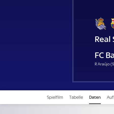
Real
FC B
R Araújo (
Spielfilm
Tabelle
Daten
Auf