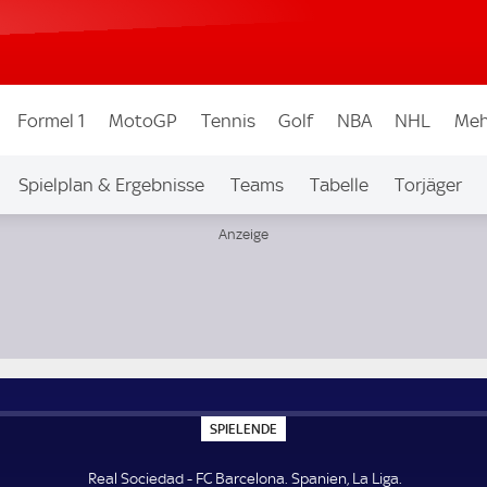
Formel 1
MotoGP
Tennis
Golf
NBA
NHL
Meh
Spielplan & Ergebnisse
Teams
Tabelle
Torjäger
S
SPIELENDE
P
I
E
Real Sociedad - FC Barcelona. Spanien, La Liga.