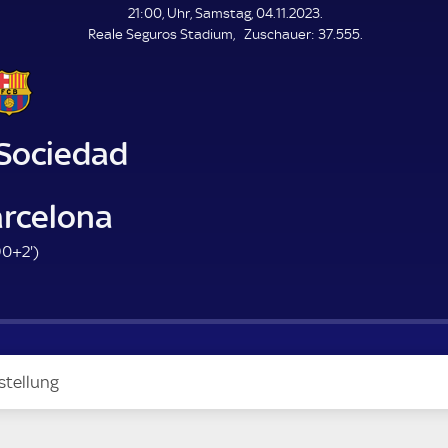
L
21:00, Uhr, Samstag, 04.11.2023.
E
Z
Reale Seguros Stadium
Zuschauer:
37.555.
N
D
u
E
s
c
h
a
 Sociedad
u
e
r
arcelona
9
90+2'
)
2
.
m
i
n
stellung
u
t
e