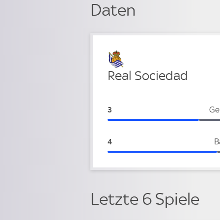
Daten
Verteidigung
Real Sociedad
Real Sociedad:
Ge
3
Real Sociedad:
B
4
Letzte 6 Spiele