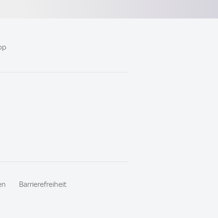
pp
en
Barrierefreiheit