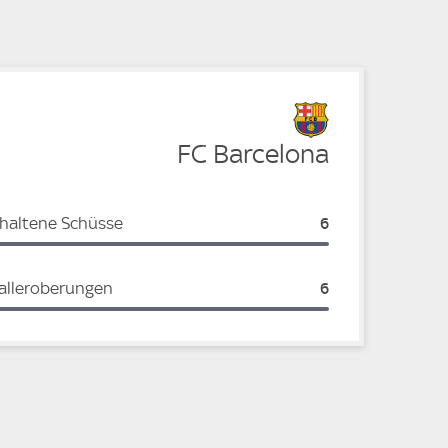
FC Barcelona
haltene Schüsse
FC Barcelona:
6
alleroberungen
FC Barcelona:
6