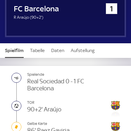
u
FC Barcelona
1
e
r
9
R Araújo (
90+2'
)
2
.
m
i
n
Spielfilm
Tabelle
Daten
Aufstellung
u
t
e
Spielende
Real Sociedad 0 - 1 FC
Barcelona
TOR
90+2' Araújo
Gelbe Karte
86' Paez Gaviria