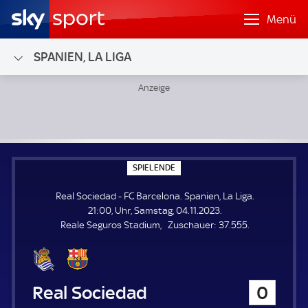
Menü
SPANIEN, LA LIGA
Real Sociedad - FC Barcelona; Spanien, La Liga
S
SPIELENDE
P
I
Real Sociedad - FC Barcelona. Spanien, La Liga.
E
L
21:00, Uhr, Samstag, 04.11.2023.
E
Z
Reale Seguros Stadium
Zuschauer:
37.555.
N
D
u
E
s
c
h
Real Sociedad
0
a