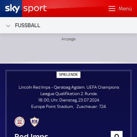
Menü
FUSSBALL
Lincoln Red Imps - Qarabag Agdam; UEFA Champions League
S
SPIELENDE
P
I
Lincoln Red Imps - Qarabag Agdam. UEFA Champions
E
L
League Qualifikation 2. Runde.
E
18:00, Uhr, Dienstag, 23.07.2024.
N
D
Z
Europa Point Stadium
Zuschauer:
724.
E
u
s
c
h
Lincoln Red Imps
0