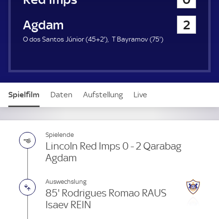
a
u
Qarabag Agdam
2
e
r
4
7
O dos Santos Júnior (
45+2'
)
T Bayramov (
75'
)
7
5
.
.
m
m
i
i
n
n
Spielfilm
Daten
Aufstellung
Live
u
u
t
t
e
e
Spielende
Lincoln Red Imps 0 - 2 Qarabag
Agdam
Auswechslung
85' Rodrigues Romao RAUS
Isaev REIN