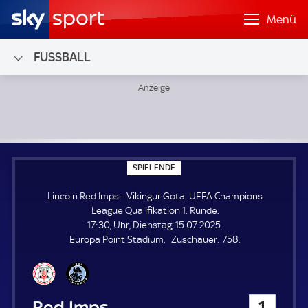
Menü
FUSSBALL
Lincoln Red Imps - Vikingur Gota; UEFA Champions League 
S
SPIELENDE
P
I
Lincoln Red Imps - Vikingur Gota. UEFA Champions
E
L
League Qualifikation 1. Runde.
E
17:30, Uhr, Dienstag, 15.07.2025.
N
D
Z
Europa Point Stadium
Zuschauer:
758.
E
u
s
c
h
Lincoln Red Imps
1