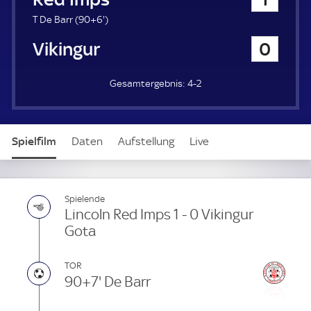
a
u
9
T De Barr (
90+6'
)
e
6
Vikingur Gota
0
r
.
m
i
4-2
n
u
t
e
Spielfilm
Daten
Aufstellung
Live
Spielende
Lincoln Red Imps 1 - 0 Vikingur
Gota
TOR
90+7' De Barr