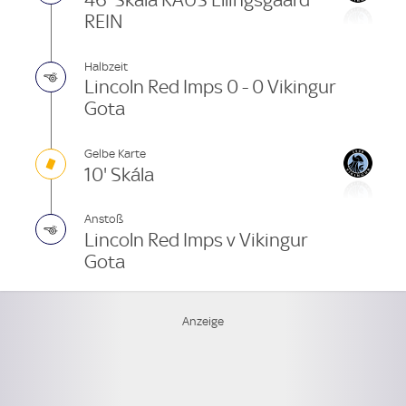
46' Skála RAUS Ellingsgaard
REIN
Halbzeit
Lincoln Red Imps 0 - 0 Vikingur
Gota
Gelbe Karte
10' Skála
Anstoß
Lincoln Red Imps v Vikingur
Gota