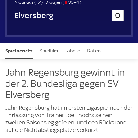
u
1
s
9
N Ganaus (
15'
)
D Galjen (
90+4'
)
e
5
/
4
SV Elversberg
0
r
.
o
.
m
m
i
i
n
n
u
u
t
t
Spielbericht
Spielfilm
Tabelle
Daten
e
e
Aufstellung
Live
Jahn Regensburg gewinnt in
der 2. Bundesliga gegen SV
Elversberg
Jahn Regensburg hat im ersten Ligaspiel nach der
Entlassung von Trainer Joe Enochs seinen
zweiten Saisonsieg gefeiert und den Rückstand
auf die Nichtabstiegsplätze verkürzt.