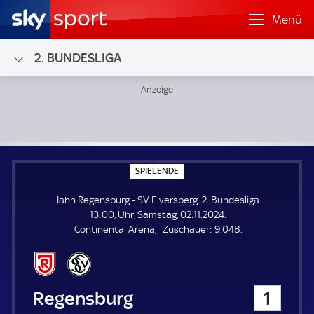
Menü
2. BUNDESLIGA
Jahn Regensburg - SV Elversberg; 2. Bundesliga
S
SPIELENDE
P
I
Jahn Regensburg - SV Elversberg. 2. Bundesliga.
E
L
13:00, Uhr, Samstag, 02.11.2024.
E
Z
Continental Arena
Zuschauer:
9.048.
N
D
u
E
s
c
h
Jahn Regensburg
1
a