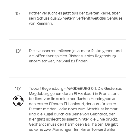
15'
Kother versucht es jetzt aus der zweiten Reihe, aber
sein Schuss aus 25 Metern verfehlt weit das Gehäuse
von Reimann.
13'
Die Hausherren müssen jetzt mehr Risiko gehen und
viel offensiver spielen. Bisher tut sich Regensburg
enorm schwer, ins Spiel zu finden.
10'
Tooor! Regensburg - MAGDEBURG 0:1. Die Gäste aus
Magdeburg gehen durch El Hankouri in Front. Loric
bedient von links mit einer flachen Hereingabe an
den ersten Pfosten El Hankouri, der aus kürzester
Distanz mit der Hacke noch zum Abschluss kommt
und die Kugel durch die Beine von Gebhardt, der
hier ganz schlecht aussieht, hinter die Linie drückt.
Gebhardt muss den harmlosen Ball halten. Da gibt
es keine zwei Meinungen. Ein klarer Torwartfehler.