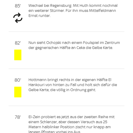
85'
Wechsel bei Regensburg: Mit Huth kommt nochmal
ein weiterer Stürmer. Für ihn muss Mittelfeldmann
Ernst runter.
82'
Nun sieht Ochojski nach einem Foulspiel im Zentrum
der gegnerischen Hälfte an Ceka die Gelbe Karte.
80'
Hottmann bringt rechts in der eigenen Hälfte El
Hankouri von hinten zu Fall und holt sich dafür die
Gelbe Karte, die völlig in Ordnung geht.
78'
El-Zein probiert es jetzt aus der zweiten Reihe mit
einem Schlenzer, aber dessen Versuch aus 25
Metern halblinker Position zischt nur knapp am
langen Pfosten vorbei ins Aus.