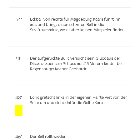
54'
Eckball von rechts für Magdeburg. Kaars führt ihn
aus und bringt einen scharfen Ball in die
Strafraummitte, wo er aber keinen Mitspieler findet.
51'
Der aufgerückte Bulic versucht sein Glück aus der
Distanz, aber sein Schuss aus 25 Metern landet bei
Regensburgs Keeper Gebhardt.
48'
Loric grätscht links in der eigenen Hälfte Viet von der
Seite um und sieht dafür die Gelbe Karte.
46'
Der Ball rollt wieder.