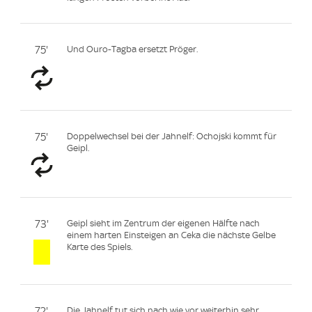
75'
Und Ouro-Tagba ersetzt Pröger.
75'
Doppelwechsel bei der Jahnelf: Ochojski kommt für
Geipl.
73'
Geipl sieht im Zentrum der eigenen Hälfte nach
einem harten Einsteigen an Ceka die nächste Gelbe
Karte des Spiels.
72'
Die Jahnelf tut sich nach wie vor weiterhin sehr