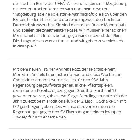
der noch im Besitz der UEFA- A-Lizenz ist, dass mit Magdeburg
ein echter Brocken kommen wird und meinte weiter:
"Magdeburg ist eine spielstarke Mannschaft, die sich über den
Ballbesitz identifiziert und dort auch ligaweit den höchsten
Durchschnittswert hat. Sie sind die sprintstärkste Mannschaft
und spielen die zweitmeisten Pässe. Wir müssen einer solchen
Mannschaft mit Intensität entgegenwirken, das ist der Plan.
Die Jungs wissen was zu tun ist und wir gehen zuversichtlich
in das Spiel."
Mit dem neuen Trainer Andreas Patz, der seit fast einem
Monat im Amt als Interimstrainer war und diese Woche zum
Cheftrainer ernannt wurde, soll es für den SSV Jahn
Regensburg bergaufwärts gehen. In drei Pflichtspielen,
darunter ein Pokalspiel, das gegen Greuther Fürth mit 1:0
gewonnen wurde, gab es zwei Siege. Allerdings musste sich der
Jahn zuletzt beim Traditionsklub der 2. Liga FC Schalke 04 mit
0:2 geschlagen geben. Das Heimspiel zuvor konnten die
Regensburger gegen den SV Elversberg mit einem knappen
1:0-Sieg für sich entscheiden.