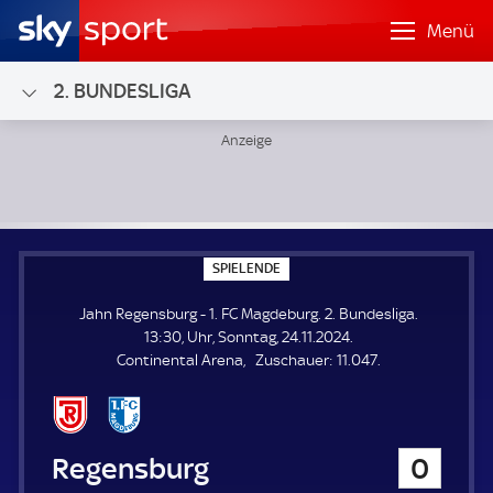
Menü
2. BUNDESLIGA
Jahn Regensburg - 1. FC Magdeburg; 2. Bundesliga
S
SPIELENDE
P
I
Jahn Regensburg - 1. FC Magdeburg. 2. Bundesliga.
E
L
13:30, Uhr, Sonntag, 24.11.2024.
E
Z
Continental Arena
Zuschauer:
11.047.
N
D
u
E
s
c
h
Jahn Regensburg
0
a