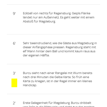
9'
Eckball von rechts für Regensburg. Geipls Flanke
landet nur am Außennetz. Es geht weiter mit einem
Abstoß für Magdeburg.
6'
Sehr beeindruckend, wie die Gäste aus Magdeburg in
dieser Anfangsphase pressen. Regensburg steht mit
elf Mann hinter dem Ball und kommt kaum raus aus
der eigenen Hälfte.
3'
Burcu sieht nach einer Rangelei mit Wurm bereits
nach drei Minuten die Gelbe Karte. So früh eine
Karte zu kriegen, ist in der Regel immer ein kleines
Handicap.
2'
Erste Gelegenheit für Magdeburg. Burcu dribbelt
von links in die Mitte rein und zieht aus der zweiten