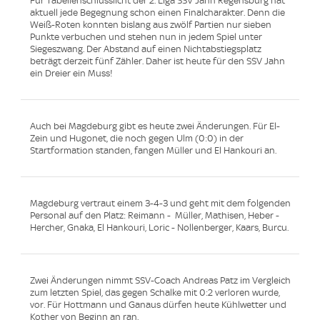
Für Tabellenschlusslicht der 2. Liga SSV Jahn Regensburg hat
aktuell jede Begegnung schon einen Finalcharakter. Denn die
Weiß-Roten konnten bislang aus zwölf Partien nur sieben
Punkte verbuchen und stehen nun in jedem Spiel unter
Siegeszwang. Der Abstand auf einen Nichtabstiegsplatz
beträgt derzeit fünf Zähler. Daher ist heute für den SSV Jahn
ein Dreier ein Muss!
Auch bei Magdeburg gibt es heute zwei Änderungen. Für El-
Zein und Hugonet, die noch gegen Ulm (0:0) in der
Startformation standen, fangen Müller und El Hankouri an.
Magdeburg vertraut einem 3-4-3 und geht mit dem folgenden
Personal auf den Platz: Reimann - Müller, Mathisen, Heber -
Hercher, Gnaka, El Hankouri, Loric - Nollenberger, Kaars, Burcu.
Zwei Änderungen nimmt SSV-Coach Andreas Patz im Vergleich
zum letzten Spiel, das gegen Schalke mit 0:2 verloren wurde,
vor. Für Hottmann und Ganaus dürfen heute Kühlwetter und
Kother von Beginn an ran.