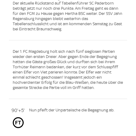
Der aktuelle Rückstand auf Tabellenführer SC Paderborn
beträgt jetzt nur noch drei Punkte. Am Freitag geht es dann
für den FCM zu Hause gegen Hertha BSC weiter. Der SSV Jahn
Regensburg hingegen bleibt weiterhin das
Tabellenschlusslicht und ist am kommenden Samstag zu Gast
bei Eintracht Braunschweig.
Der 1. FC Magdeburg holt sich nach fünf sieglosen Partien
wieder den ersten Dreier. Aber gegen Ende der Begegnung
hatten die Gäste großes Glück und durften sich bei ihrem
Torhüter Reimann bedanken, der kurz vor dem Schlusspfiff
einen Elfer von Viet parieren konnte. Der Elfer war nicht
einmal schlecht geschossen! Insgesamt jedoch ein
hochverdienter Erfolg für die Blau-Weißen, die heute über die
gesamte Strecke die Partie voll im Griff hatten.
90'+5'
Nun pfeift der Unparteiische die Begegnung ab.