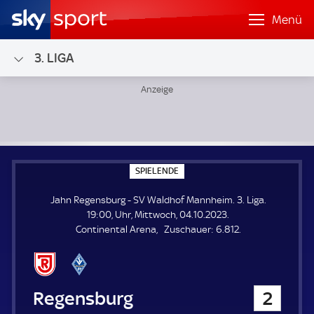
Menü
3. LIGA
Jahn Regensburg - SV Waldhof Mannheim; 3. Liga
S
SPIELENDE
P
I
Jahn Regensburg - SV Waldhof Mannheim. 3. Liga.
E
L
19:00, Uhr, Mittwoch, 04.10.2023.
E
Z
Continental Arena
Zuschauer:
6.812.
N
D
u
E
s
c
h
Jahn Regensburg
2
a