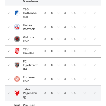
Mannheim
TSG
2
Hoffenhei
0
0
0
0
0:0
0
0
m II
Hansa
2
0
0
0
0
0:0
0
0
Rostock
Viktoria
2
0
0
0
0
0:0
0
0
Köln
TSV
2
0
0
0
0
0:0
0
0
Havelse
FC
2
Ingolstadt
0
0
0
0
0:0
0
0
04
Fortuna
2
0
0
0
0
0:0
0
0
Köln
Jahn
2
Regensbu
0
0
0
0
0:0
0
0
rg
Preußen