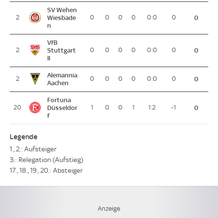
SV Wehen
2
Wiesbade
0
0
0
0
0:0
0
0
n
VfB
2
Stuttgart
0
0
0
0
0:0
0
0
II
Alemannia
2
0
0
0
0
0:0
0
0
Aachen
Fortuna
20
Düsseldor
1
0
0
1
1:2
-1
0
f
Legende
1., 2.: Aufsteiger
3.: Relegation (Aufstieg)
17., 18., 19., 20.: Absteiger