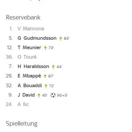
Reservebank
1
V
Mannone
5
G
Gudmundsson
83'
83. minute
12
T
Meunier
73'
73. minute
36
O
Touré
7
H
Haraldsson
44'
44. minute
29
E
Mbappé
87'
87. minute
32
A
Bouaddi
72'
72. minute
9
J
David
93. minute
45'
45. minute
90+3'
24
A
Ilic
Spielleitung