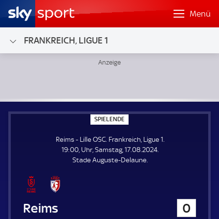
Menü
FRANKREICH, LIGUE 1
Reims - Lille OSC; Frankreich, Ligue 1
S
SPIELENDE
P
I
Reims - Lille OSC. Frankreich, Ligue 1.
E
L
19:00, Uhr, Samstag, 17.08.2024.
E
Stade Auguste-Delaune.
N
D
E
Reims
0