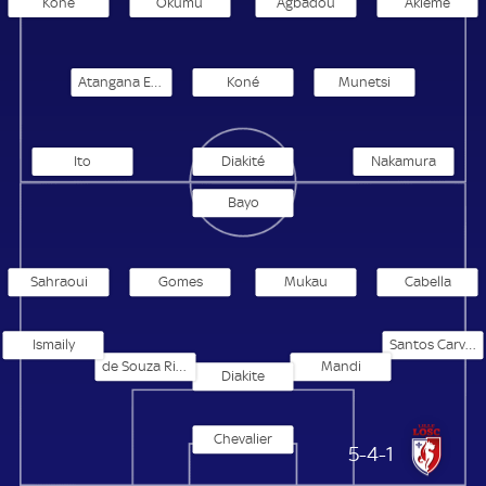
Koné
Okumu
Agbadou
Akieme
Atangana Edoa
Koné
Munetsi
Ito
Diakité
Nakamura
Bayo
Sahraoui
Gomes
Mukau
Cabella
Ismaily
Santos Carvalho
de Souza Ribeiro
Mandi
Diakite
Chevalier
Lille OSC
5-4-1