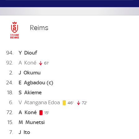
Reims
94
Y
Diouf
92
A
Koné
61'
61. minute
2
J
Okumu
24
E
Agbadou
(c)
18
S
Akieme
6
V
Atangana Edoa
46. minute
46'
72'
72. minute
72
A
Koné
15. minute
15'
15
M
Munetsi
7
J
Ito