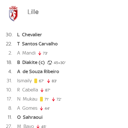
Lille
30
L
Chevalier
22
T
Santos Carvalho
2
A
Mandi
73'
73. minute
18
B
Diakite
(c)
75. minute
45+30'
4
A
de Souza Ribeiro
31
Ismaily
67. minute
67'
83'
83. minute
10
R
Cabella
87'
87. minute
17
N
Mukau
71. minute
71'
72'
72. minute
8
A
Gomes
44'
44. minute
11
O
Sahraoui
27
M
Bayo
45'
45. minute