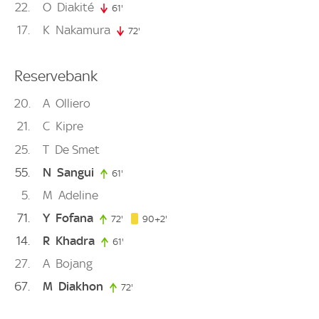
22
O
Diakité
61'
61. minute
17
K
Nakamura
72'
72. minute
Reservebank
20
A
Olliero
21
C
Kipre
25
T
De Smet
55
N
Sangui
61'
61. minute
5
M
Adeline
71
Y
Fofana
92. minute
72'
72. minute
90+2'
14
R
Khadra
61'
61. minute
27
A
Bojang
67
M
Diakhon
72'
72. minute