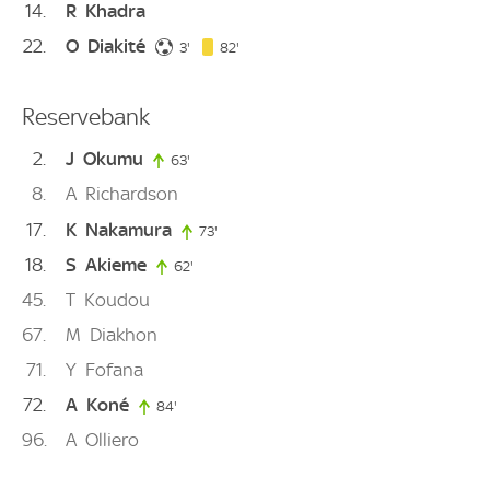
14
R
Khadra
22
O
Diakité
3. minute
82. minute
3'
82'
Reservebank
2
J
Okumu
63'
63. minute
8
A
Richardson
17
K
Nakamura
73'
73. minute
18
S
Akieme
62'
62. minute
45
T
Koudou
67
M
Diakhon
71
Y
Fofana
72
A
Koné
84'
84. minute
96
A
Olliero