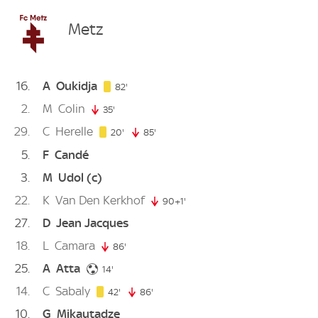
Metz
16
A
Oukidja
82. minute
82'
2
M
Colin
35'
35. minute
29
C
Herelle
20. minute
20'
85'
85. minute
5
F
Candé
3
M
Udol
(c)
22
K
Van Den Kerkhof
90+1'
91. minute
27
D
Jean Jacques
18
L
Camara
86'
86. minute
25
A
Atta
14. minute
14'
14
C
Sabaly
42. minute
42'
86'
86. minute
10
G
Mikautadze