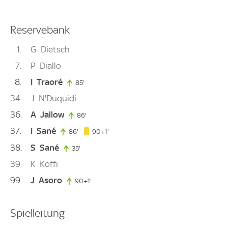
Reservebank
1
G
Dietsch
7
P
Diallo
8
I
Traoré
85'
85. minute
34
J
N'Duquidi
36
A
Jallow
86'
86. minute
37
I
Sané
91. minute
86'
86. minute
90+1'
38
S
Sané
35'
35. minute
39
K
Koffi
99
J
Asoro
90+1'
91. minute
Spielleitung