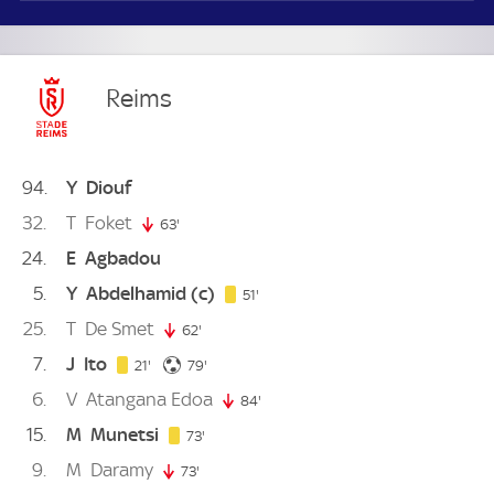
Reims
94
Y
Diouf
32
T
Foket
63'
63. minute
24
E
Agbadou
5
Y
Abdelhamid
(c)
51. minute
51'
25
T
De Smet
62'
62. minute
7
J
Ito
21. minute
79. minute
21'
79'
6
V
Atangana Edoa
84'
84. minute
15
M
Munetsi
73. minute
73'
9
M
Daramy
73'
73. minute