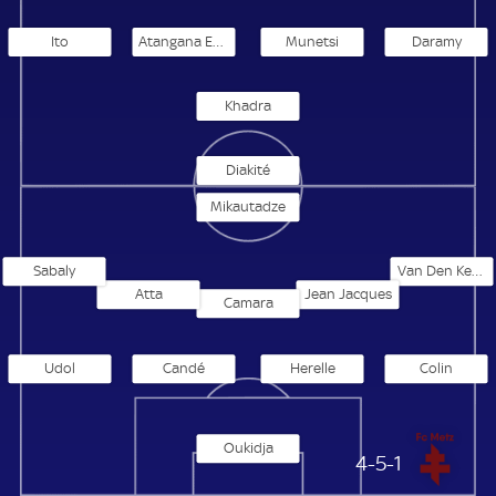
Ito
Atangana Edoa
Munetsi
Daramy
Khadra
Diakité
Mikautadze
Sabaly
Van Den Kerkhof
Atta
Jean Jacques
Camara
Udol
Candé
Herelle
Colin
Oukidja
FC Metz
4-5-1