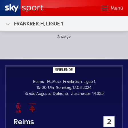
Menü
FRANKREICH, LIGUE 1
Reims - FC Metz; Frankreich, Ligue 1
S
SPIELENDE
P
I
Reims - FC Metz. Frankreich, Ligue 1.
E
L
15:00, Uhr, Sonntag, 17.03.2024.
E
Z
Stade Auguste-Delaune
Zuschauer:
14.335.
N
D
u
E
s
c
h
Reims
2
a