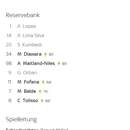
Reservebank
1
A
Lopes
14
A
Lima Silva
20
S
Kumbedi
34
M
Diawara
85'
85. minute
98
A
Maitland-Niles
85'
85. minute
9
G
Orban
11
M
Fofana
68'
68. minute
7
M
Balde
76'
76. minute
8
C
Tolisso
86'
86. minute
Spielleitung