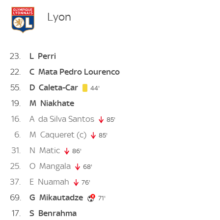
Lyon
23
L
Perri
22
C
Mata Pedro Lourenco
55
D
Caleta-Car
44. minute
44'
19
M
Niakhate
16
A
da Silva Santos
85'
85. minute
6
M
Caqueret
(c)
85'
85. minute
31
N
Matic
86'
86. minute
25
O
Mangala
68'
68. minute
37
E
Nuamah
76'
76. minute
69
G
Mikautadze
71. minute
71'
17
S
Benrahma