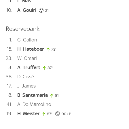
11
L
Blas
10
A
Gouiri
21. minute
21'
Reservebank
1
G
Gallon
15
H
Hateboer
73'
73. minute
23
W
Omari
3
A
Truffert
87'
87. minute
38
D
Cissé
17
J
James
8
B
Santamaria
81'
81. minute
41
A
Do Marcolino
19
H
Meister
91. minute
87'
87. minute
90+1'