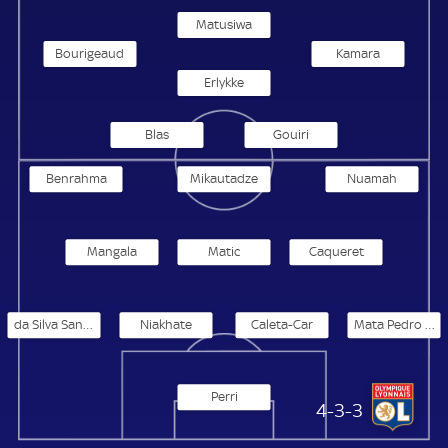
Matusiwa
Bourigeaud
Kamara
Erlykke
Blas
Gouiri
Benrahma
Mikautadze
Nuamah
Mangala
Matic
Caqueret
da Silva Santos
Niakhate
Caleta-Car
Mata Pedro Lourenco
Perri
Olympique Lyon
4-3-3