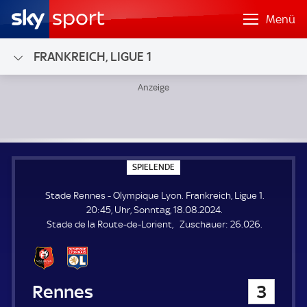
Menü
FRANKREICH, LIGUE 1
Stade Rennes - Olympique Lyon; Frankreich, Ligue 1
S
SPIELENDE
P
I
Stade Rennes - Olympique Lyon. Frankreich, Ligue 1.
E
L
20:45, Uhr, Sonntag, 18.08.2024.
E
Z
Stade de la Route-de-Lorient
Zuschauer:
26.026.
N
D
u
E
s
c
h
Stade Rennes
3
a