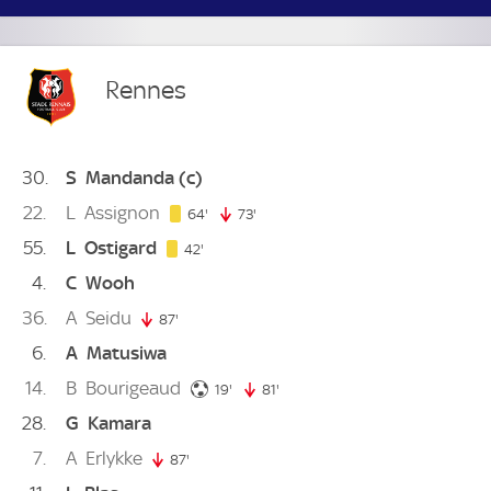
Rennes
30
S
Mandanda
(c)
22
L
Assignon
64. minute
64'
73'
73. minute
55
L
Ostigard
42. minute
42'
4
C
Wooh
36
A
Seidu
87'
87. minute
6
A
Matusiwa
14
B
Bourigeaud
19. minute
19'
81'
81. minute
28
G
Kamara
7
A
Erlykke
87'
87. minute