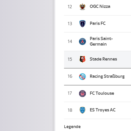
OGC Nizza
12
Paris FC
13
Paris Saint-
14
Germain
Stade Rennes
15
16
Racing Straßburg
17
FC Toulouse
ES Troyes AC
18
Legende