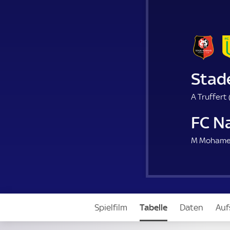
Stad
A Truffert 
FC N
M Mohame
Spielfilm
Tabelle
Daten
Auf