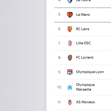
4
5
Le Mans
6
RC Lens
Lille OSC
7
FC Lorient
8
Olympique Lyon
9
Olympique
10
Marseille
AS Monaco
11