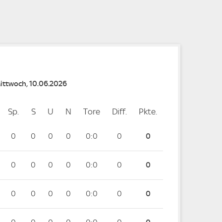
e
e
Mittwoch, 10.06.2026
Sp.
Spiele
S
Siege
U
Unentschieden
N
Niederlagen
Tore
Tore
Diff.
Differenz
Pkte.
Punkte
0
0
0
0
0:0
0
0
0
0
0
0
0:0
0
0
0
0
0
0
0:0
0
0