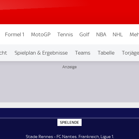
Formel 1
MotoGP
Tennis
Golf
NBA
NHL
Meh
cht
Spielplan & Ergebnisse
Teams
Tabelle
Torjäge
S
SPIELENDE
P
I
E
Stade Rennes - FC Nantes. Frankreich, Ligue 1.