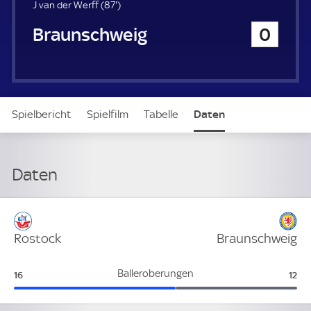
u
8
J van der Werff (
87'
)
e
7
Eintracht Braunschweig
0
r
.
m
i
n
u
t
Spielbericht
Spielfilm
Tabelle
Daten
e
Aufstellung
Daten
Verteidigung
Rostock
Braunschweig
Rostock:
Bra
Balleroberungen
16
12