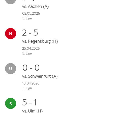
vs.
Aachen
(A)
02.05.2026
3. Liga
2 - 5
vs.
Regensburg
(H)
25.04.2026
3. Liga
0 - 0
vs.
Schweinfurt
(A)
18.04.2026
3. Liga
5 - 1
vs.
Ulm
(H)