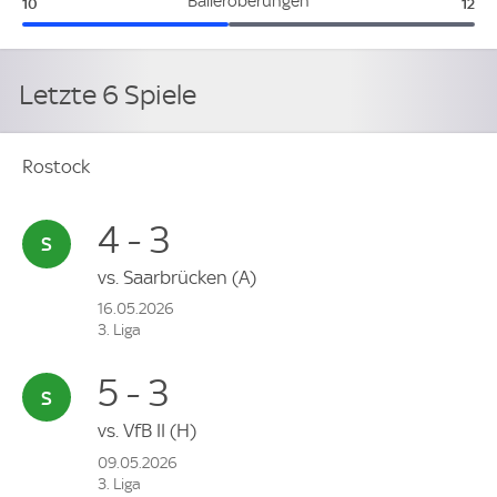
Rostock:
Osn
Balleroberungen
10
12
Letzte 6 Spiele
Rostock
4 - 3
vs.
Saarbrücken
(A)
16.05.2026
3. Liga
5 - 3
vs.
VfB II
(H)
09.05.2026
3. Liga