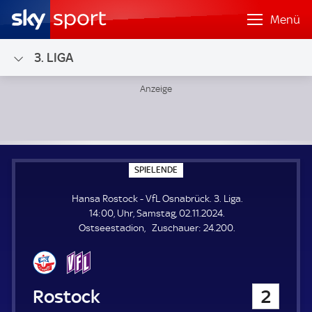
Menü
3. LIGA
Hansa Rostock - VfL Osnabrück; 3. Liga
S
SPIELENDE
P
I
Hansa Rostock - VfL Osnabrück. 3. Liga.
E
L
14:00, Uhr, Samstag, 02.11.2024.
E
Z
Ostseestadion
Zuschauer:
24.200.
N
D
u
E
s
c
h
Hansa Rostock
2
a