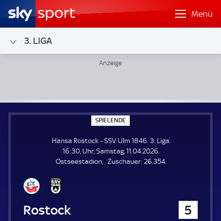
Menü
3. LIGA
Hansa Rostock - SSV Ulm 1846; 3. Liga
S
SPIELENDE
P
I
Hansa Rostock - SSV Ulm 1846. 3. Liga.
E
L
16:30, Uhr, Samstag, 11.04.2026.
E
Z
Ostseestadion
Zuschauer:
26.354.
N
D
u
E
s
c
h
Hansa Rostock
5
a