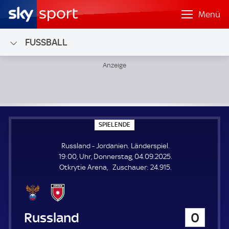
Menü
FUSSBALL
Russland - Jordanien; Länderspiel
S
SPIELENDE
P
I
Russland - Jordanien. Länderspiel.
E
L
19:00, Uhr, Donnerstag, 04.09.2025.
E
Z
Otkrytie Arena
Zuschauer:
24.915.
N
D
u
E
s
c
h
Russland
0
a