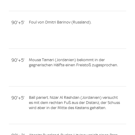
90'+5'
Foul von Dmitri Barinov (Russland).
90'+5'
Mousa Tamari (Jordanien) bekommt in der
gegnerischen Hälfte einen Freistoß zugesprochen.
90'+5'
Ball pariert. Nizar Al Rashdan (Jordanien) versucht
es mit dem rechten Fuß aus der Distanz, der Schuss
wird aber in der Mitte des Kastens gehalten.