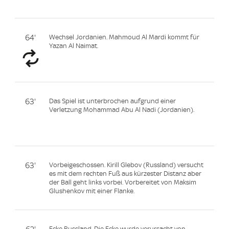
64'
Wechsel Jordanien. Mahmoud Al Mardi kommt für
Yazan Al Naimat.
63'
Das Spiel ist unterbrochen aufgrund einer
Verletzung Mohammad Abu Al Nadi (Jordanien).
63'
Vorbeigeschossen. Kirill Glebov (Russland) versucht
es mit dem rechten Fuß aus kürzester Distanz aber
der Ball geht links vorbei. Vorbereitet von Maksim
Glushenkov mit einer Flanke.
Ecke Russland. Die Ecke wurde verursacht von