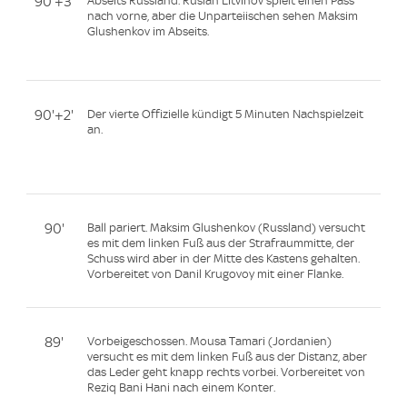
90'+3'
Abseits Russland. Ruslan Litvinov spielt einen Pass
nach vorne, aber die Unparteiischen sehen Maksim
Glushenkov im Abseits.
90'+2'
Der vierte Offizielle kündigt 5 Minuten Nachspielzeit
an.
90'
Ball pariert. Maksim Glushenkov (Russland) versucht
es mit dem linken Fuß aus der Strafraummitte, der
Schuss wird aber in der Mitte des Kastens gehalten.
Vorbereitet von Danil Krugovoy mit einer Flanke.
89'
Vorbeigeschossen. Mousa Tamari (Jordanien)
versucht es mit dem linken Fuß aus der Distanz, aber
das Leder geht knapp rechts vorbei. Vorbereitet von
Reziq Bani Hani nach einem Konter.