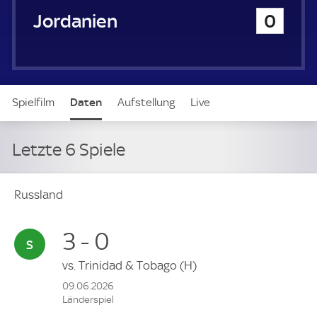
u
Jordanien
0
e
r
Spielfilm
Daten
Aufstellung
Live
Letzte 6 Spiele
Russland
3 - 0
vs.
Trinidad & Tobago
(H)
09.06.2026
Länderspiel