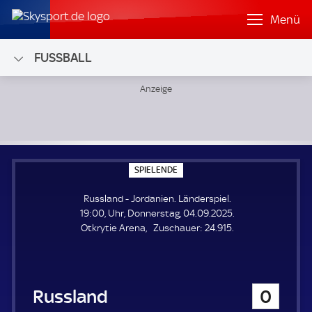
Menü
FUSSBALL
Russland - Jordanien; Länderspiel
S
SPIELENDE
P
I
Russland - Jordanien. Länderspiel.
E
L
19:00, Uhr, Donnerstag, 04.09.2025.
E
Z
Otkrytie Arena
Zuschauer:
24.915.
N
D
u
E
s
c
h
Russland
0
a