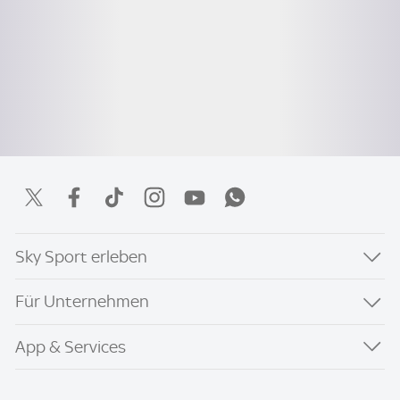
Sky Sport erleben
Für Unternehmen
App & Services