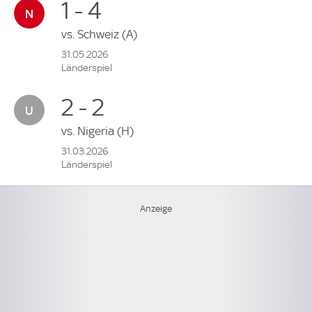
1 - 4
vs.
Schweiz
(A)
31.05.2026
Länderspiel
2 - 2
vs.
Nigeria
(H)
31.03.2026
Länderspiel