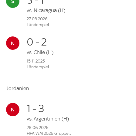
vs.
Nicaragua
(H)
27.03.2026
Länderspiel
0 - 2
vs.
Chile
(H)
15.11.2025
Länderspiel
Jordanien
1 - 3
vs.
Argentinien
(H)
28.06.2026
FIFA WM 2026 Gruppe J