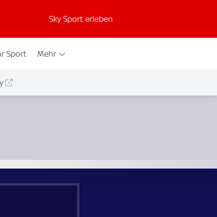
Sky Sport erleben
r Sport
Mehr
y