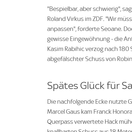
"Bespielbar, aber schwierig", s
Roland Virkus im ZDF. "Wir müs
anpassen", forderte Seoane. Do
gewisse Eingewöhnung - die An
Kasim Rabihic verzog nach 180 
abgefälschter Schuss von Robin 
Spätes Glück für S
Die nachfolgende Ecke nutzte G
Marcel Gaus kam Franck Honorat 
Querpass verwertete Hack mühe
knallharten Schuss aus 18 Meter