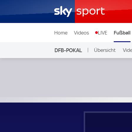
Home
Videos
LIVE
Fußball
DFB-POKAL
Übersicht
Vid
1. FC Saarbrücken - Bor. Mönchengladbach; DFB-Pokal Viert