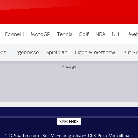
Formel 1
MotoGP
Tennis
Golf
NBA
NHL
Meh
eos
Ergebnisse
Spielplan
Ligen & Wettbew.
Auf Sk
elfinale
S
SPIELENDE
P
I
E
1. FC Saarbrücken - Bor. Mönchengladbach. DFB-Pokal Viertelfinale.