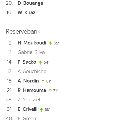
20
D
Bouanga
10
W
Khazri
Reservebank
2
H
Moukoudi
65'
65. minute
11
Gabriel Silva
14
F
Sacko
64'
64. minute
17
A
Aouchiche
18
A
Nordin
81'
81. minute
21
R
Hamouma
71'
71. minute
28
Z
Youssef
31
E
Crivelli
65'
65. minute
40
E
Green