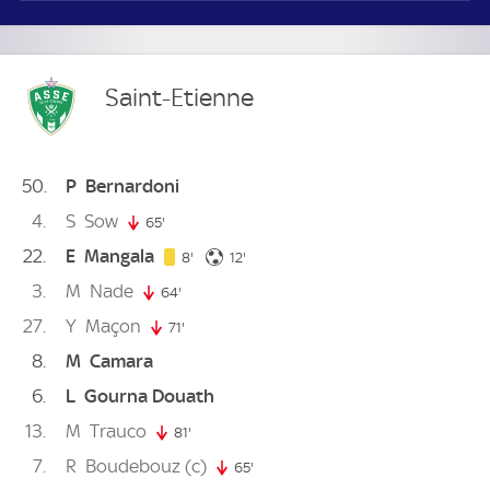
Saint-Etienne
50
P
Bernardoni
4
S
Sow
65'
65. minute
22
E
Mangala
8. minute
12. minute
8'
12'
3
M
Nade
64'
64. minute
27
Y
Maçon
71'
71. minute
8
M
Camara
6
L
Gourna Douath
13
M
Trauco
81'
81. minute
7
R
Boudebouz
(c)
65'
65. minute