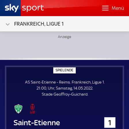
Menü
FRANKREICH, LIGUE 1
AS Saint-Etienne - Reims; Frankreich, Ligue 1
S
SPIELENDE
P
I
AS Saint-Etienne - Reims. Frankreich, Ligue 1.
E
L
21:00, Uhr, Samstag, 14.05.2022.
E
Stade Geoffroy-Guichard.
N
D
E
AS Saint-Etienne
1