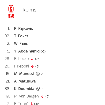
Reims
1
P
Rajkovic
32
T
Foket
2
W
Faes
5
Y
Abdelhamid
(c)
28
B
Locko
45'
45. minute
20
I
Kebbal
45'
45. minute
15
M
Munetsi
2. minute
2'
21
A
Matusiwa
33
K
Doumbia
61. minute
61'
19
M
van Bergen
45'
45. minute
7
E
Touré
80'
80. minute