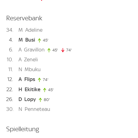
Reservebank
34
M
Adeline
4
M
Busi
45'
45. minute
6
A
Gravillon
45'
45. minute
74'
74. minute
10
A
Zeneli
11
N
Mbuku
12
A
Flips
74'
74. minute
22
H
Ekitike
45'
45. minute
26
D
Lopy
80'
80. minute
30
N
Penneteau
Spielleitung