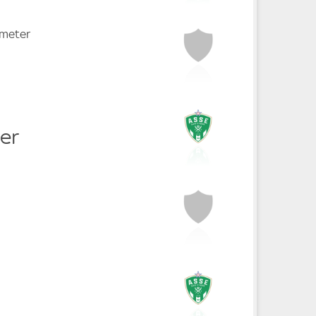
fmeter
er