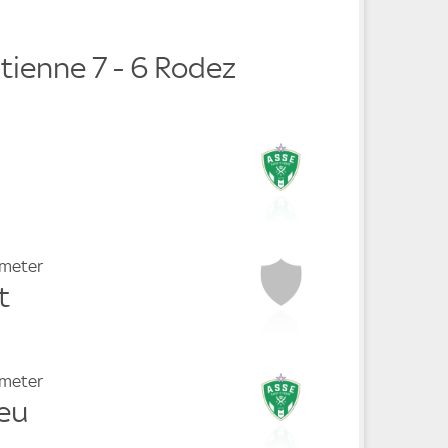
tienne 7 - 6 Rodez
fmeter
t
fmeter
leu