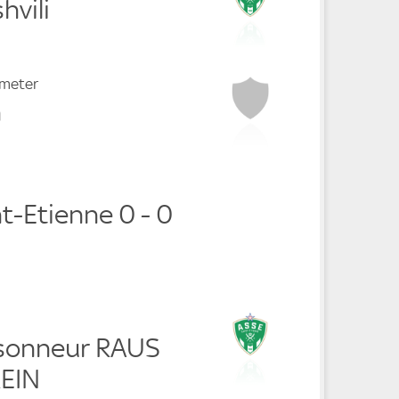
hvili
fmeter
n
nt-Etienne 0 - 0
sonneur RAUS
EIN