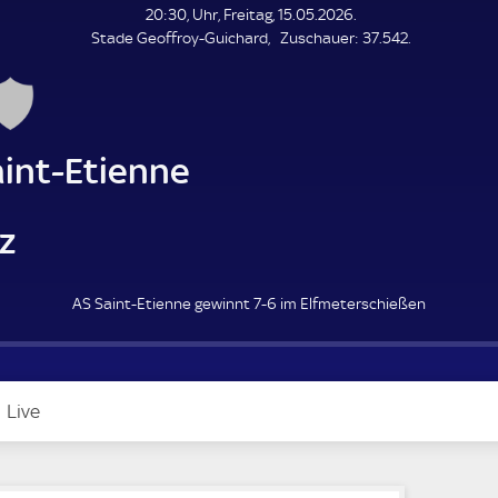
L
20:30, Uhr, Freitag, 15.05.2026.
E
Z
Stade Geoffroy-Guichard
Zuschauer:
37.542.
N
D
u
E
s
c
h
a
aint-Etienne
u
e
r
z
AS Saint-Etienne gewinnt 7-6 im Elfmeterschießen
Live