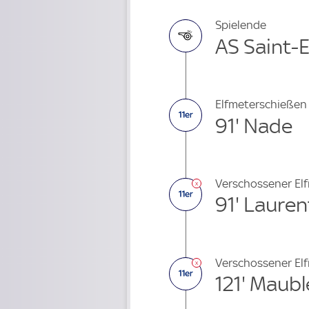
Spielende
AS Saint-E
Elfmeterschießen
91' Nade
Verschossener El
91' Lauren
Verschossener El
121' Maub