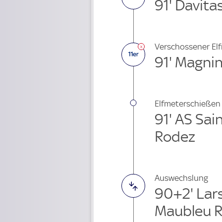
91' Davitas
Verschossener El
91' Magni
Elfmeterschießen
91' AS Sai
Rodez
Auswechslung
90+2' Lar
Maubleu R