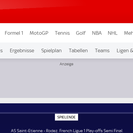
Formel 1
MotoGP
Tennis
Golf
NBA
NHL
Meh
os
Ergebnisse
Spielplan
Tabellen
Teams
Ligen 
al
S
SPIELENDE
P
I
E
AS Saint-Etienne - Rodez. French Ligue 1 Play-offs Semi Final.