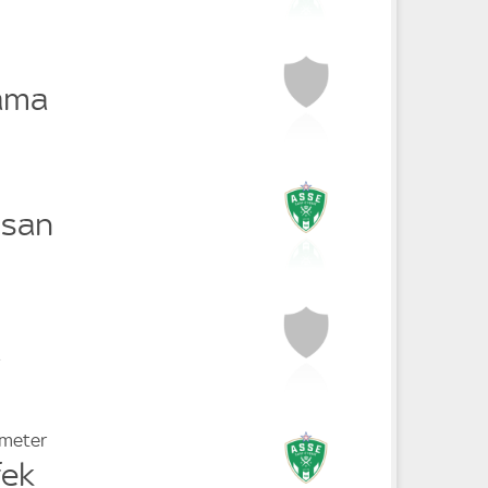
ama
ssan
a
fmeter
fek