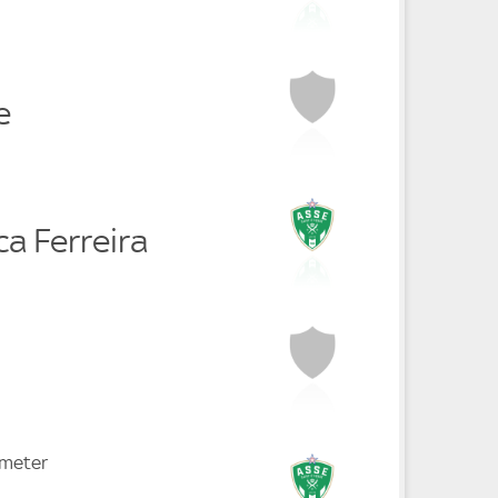
e
ca Ferreira
fmeter