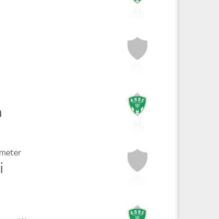
n
fmeter
i