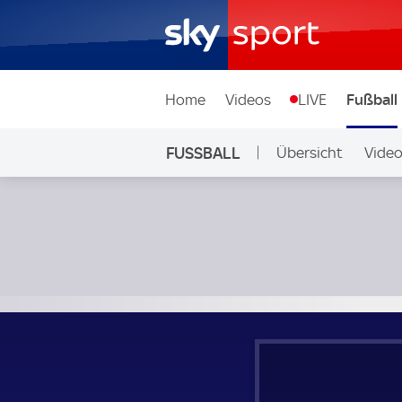
Home
Videos
LIVE
Fußball
FUSSBALL
Übersicht
Vide
Auf Sky
AS Saint-Etienne - Rodez; French Ligue 1 Play-offs Semi Fin