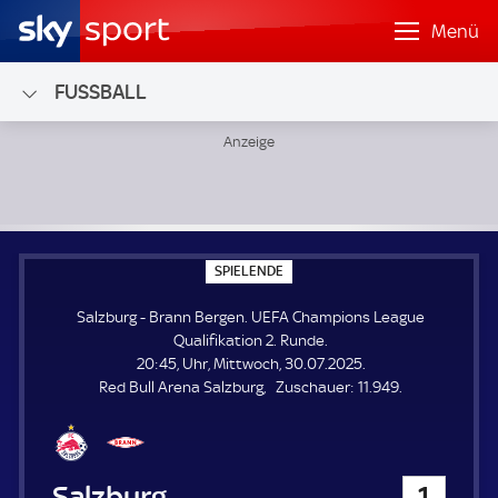
Menü
FUSSBALL
Salzburg - Brann Bergen; UEFA Champions League Qualifik
S
SPIELENDE
P
I
Salzburg - Brann Bergen. UEFA Champions League
E
L
Qualifikation 2. Runde.
E
20:45, Uhr, Mittwoch, 30.07.2025.
N
D
Z
Red Bull Arena Salzburg
Zuschauer:
11.949.
E
u
s
c
h
Salzburg
1