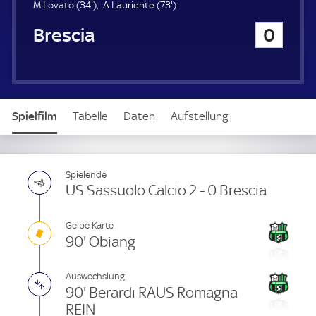
u
3
7
M Lovato (
34'
)
A Lauriente (
73'
)
e
4
3
Brescia
0
r
.
.
m
m
i
i
n
n
u
u
t
t
Spielfilm
Tabelle
Daten
Aufstellung
e
e
Spielende
US Sassuolo Calcio 2 - 0 Brescia
Gelbe Karte
90' Obiang
Auswechslung
90' Berardi RAUS Romagna
REIN