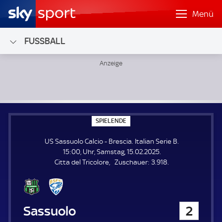
Menü
FUSSBALL
US Sassuolo Calcio - Brescia; Italian Serie B
S
SPIELENDE
P
I
US Sassuolo Calcio - Brescia. Italian Serie B.
E
L
15:00, Uhr, Samstag, 15.02.2025.
E
Z
Citta del Tricolore
Zuschauer:
3.918.
N
D
u
E
s
c
h
US Sassuolo Calcio
2
a