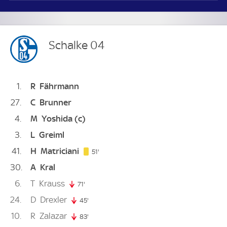
Schalke 04
1
R
Fährmann
27
C
Brunner
4
M
Yoshida
(c)
3
L
Greiml
41
H
Matriciani
51. minute
51'
30
A
Kral
6
T
Krauss
71'
71. minute
24
D
Drexler
45'
45. minute
10
R
Zalazar
83'
83. minute