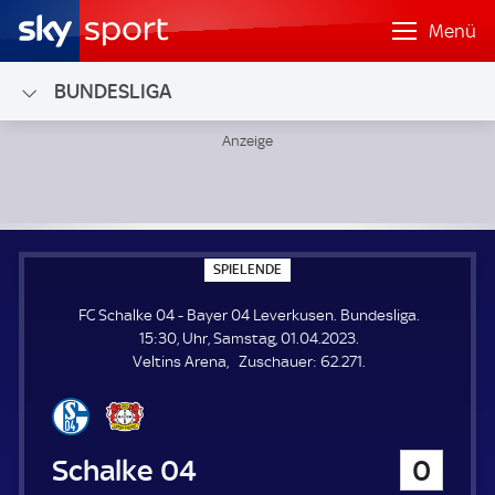
Menü
BUNDESLIGA
FC Schalke 04 - Bayer 04 Leverkusen; Bundesliga
S
SPIELENDE
P
I
FC Schalke 04 - Bayer 04 Leverkusen. Bundesliga.
E
L
15:30, Uhr, Samstag, 01.04.2023.
E
Z
Veltins Arena
Zuschauer:
62.271.
N
D
u
E
s
c
h
FC Schalke 04
0
a