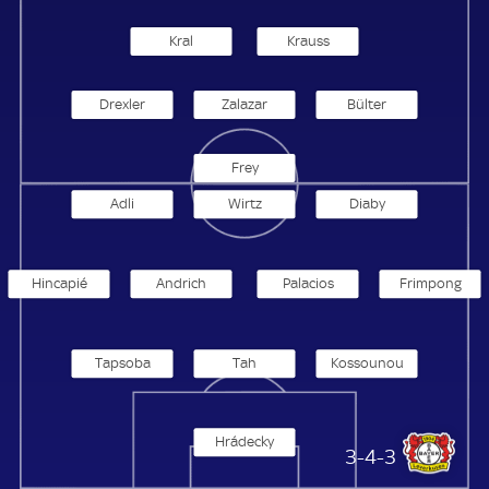
Kral
Krauss
Drexler
Zalazar
Bülter
Frey
Adli
Wirtz
Diaby
Hincapié
Andrich
Palacios
Frimpong
Tapsoba
Tah
Kossounou
Hrádecky
Bayer 04 Leverkusen
3-4-3