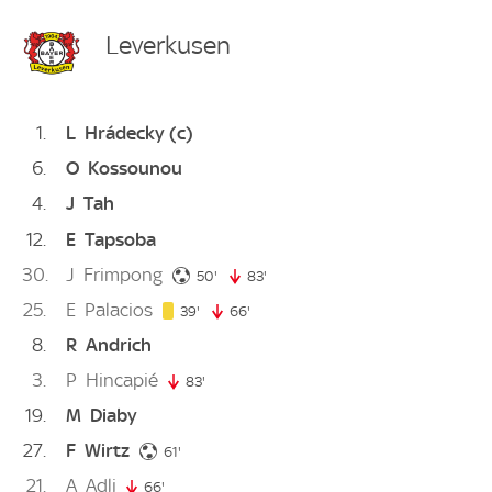
Leverkusen
1
L
Hrádecky
(c)
6
O
Kossounou
4
J
Tah
12
E
Tapsoba
30
J
Frimpong
50. minute
50'
83'
83. minute
25
E
Palacios
39. minute
39'
66'
66. minute
8
R
Andrich
3
P
Hincapié
83'
83. minute
19
M
Diaby
27
F
Wirtz
61. minute
61'
21
A
Adli
66'
66. minute