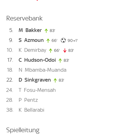
Reservebank
5
M
Bakker
83'
83. minute
9
S
Azmoun
91. minute
66'
66. minute
90+1'
10
K
Demirbay
66'
66. minute
83'
83. minute
17
C
Hudson-Odoi
83'
83. minute
18
N
Mbamba-Muanda
22
D
Sinkgraven
83'
83. minute
24
T
Fosu-Mensah
28
P
Pentz
38
K
Bellarabi
Spielleitung