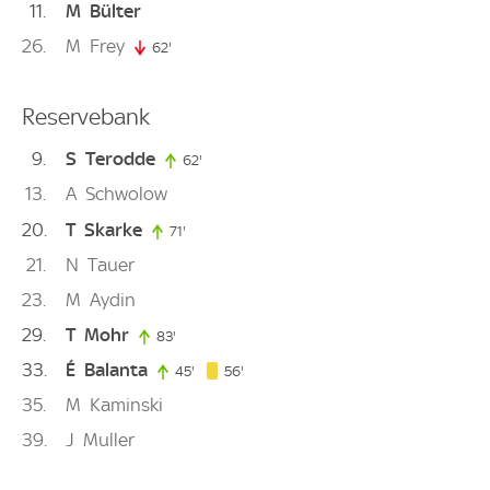
11
M
Bülter
26
M
Frey
62'
62. minute
Reservebank
9
S
Terodde
62'
62. minute
13
A
Schwolow
20
T
Skarke
71'
71. minute
21
N
Tauer
23
M
Aydin
29
T
Mohr
83'
83. minute
33
É
Balanta
56. minute
45'
45. minute
56'
35
M
Kaminski
39
J
Muller