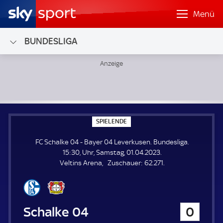
Menü
BUNDESLIGA
FC Schalke 04 - Bayer 04 Leverkusen; Bundesliga
S
SPIELENDE
P
I
FC Schalke 04 - Bayer 04 Leverkusen. Bundesliga.
E
L
15:30, Uhr, Samstag, 01.04.2023.
E
Z
Veltins Arena
Zuschauer:
62.271.
N
D
u
E
s
c
h
FC Schalke 04
0
a