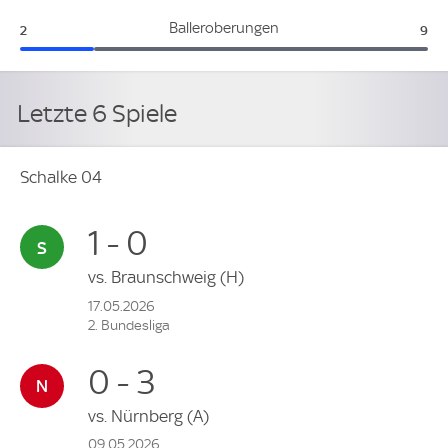
Schalke 04:
Lev
Balleroberungen
2
9
Letzte 6 Spiele
Schalke 04
1 - 0
vs.
Braunschweig
(H)
17.05.2026
2. Bundesliga
0 - 3
vs.
Nürnberg
(A)
09.05.2026