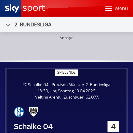
Menü
2. BUNDESLIGA
FC Schalke 04 - Preußen Münster; 2. Bundesliga
S
SPIELENDE
P
I
FC Schalke 04 - Preußen Münster. 2. Bundesliga.
E
L
13:30, Uhr, Sonntag, 19.04.2026.
E
Z
Veltins Arena
Zuschauer:
62.077.
N
D
u
E
s
c
h
FC Schalke 04
4
a