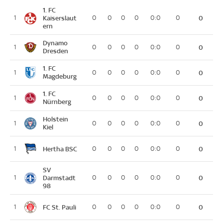
1. FC
1
Kaiserslaut
0
0
0
0
0:0
0
0
ern
Dynamo
1
0
0
0
0
0:0
0
0
Dresden
1. FC
1
0
0
0
0
0:0
0
0
Magdeburg
1. FC
1
0
0
0
0
0:0
0
0
Nürnberg
Holstein
1
0
0
0
0
0:0
0
0
Kiel
Hertha BSC
1
0
0
0
0
0:0
0
0
SV
1
Darmstadt
0
0
0
0
0:0
0
0
98
FC St. Pauli
1
0
0
0
0
0:0
0
0