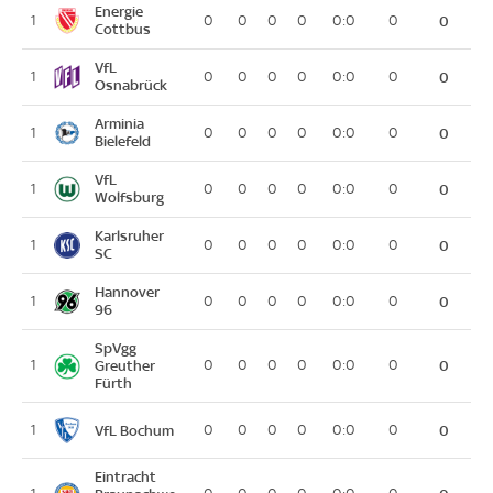
Energie
1
0
0
0
0
0:0
0
0
Cottbus
VfL
1
0
0
0
0
0:0
0
0
Osnabrück
Arminia
1
0
0
0
0
0:0
0
0
Bielefeld
VfL
1
0
0
0
0
0:0
0
0
Wolfsburg
Karlsruher
1
0
0
0
0
0:0
0
0
SC
Hannover
1
0
0
0
0
0:0
0
0
96
SpVgg
1
Greuther
0
0
0
0
0:0
0
0
Fürth
VfL Bochum
1
0
0
0
0
0:0
0
0
Eintracht