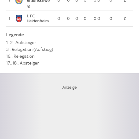
1
Braunschwe
0
0
0
0
0:0
0
0
ig
1. FC
1
0
0
0
0
0:0
0
0
Heidenheim
Legende
1., 2.: Aufsteiger
3.: Relegation (Aufstieg)
16.: Relegation
17., 18.: Absteiger