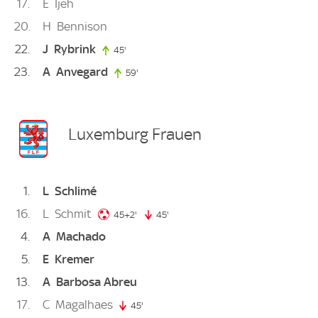
17
E
Ijeh
20
H
Bennison
22
J
Rybrink
45'
45. minute
23
A
Anvegard
59'
59. minute
Luxemburg Frauen
1
L
Schlimé
16
L
Schmit
47. minute
45+2'
45'
45. minute
4
A
Machado
5
E
Kremer
13
A
Barbosa Abreu
17
C
Magalhaes
45'
45. minute