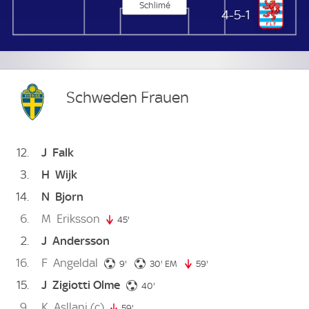
Schlimé
Luxemburg Frauen
4-5-1
Schweden Frauen
12
J
Falk
3
H
Wijk
14
N
Bjorn
6
M
Eriksson
45'
45. minute
2
J
Andersson
16
F
Angeldal
9. minute
30. minute
9'
30'
EM
59'
59. minute
15
J
Zigiotti Olme
40. minute
40'
9
K
Asllani
(c)
59'
59. minute