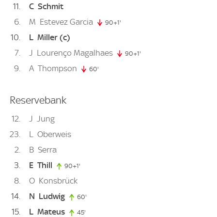
11
C
Schmit
6
M
Estevez Garcia
90+1'
91. minute
10
L
Miller
(c)
7
J
Lourenço Magalhaes
90+1'
91. minute
9
A
Thompson
60'
60. minute
Reservebank
12
J
Jung
23
L
Oberweis
2
B
Serra
3
E
Thill
90+1'
91. minute
8
O
Konsbrück
14
N
Ludwig
60'
60. minute
15
L
Mateus
45'
45. minute