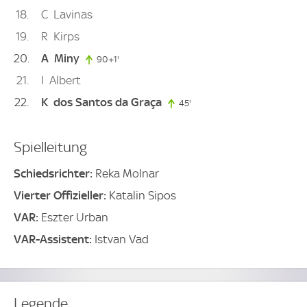
18
C
Lavinas
19
R
Kirps
20
A
Miny
90+1'
91. minute
21
I
Albert
22
K
dos Santos da Graça
45'
45. minute
Spielleitung
Schiedsrichter:
Reka Molnar
Vierter Offizieller:
Katalin Sipos
VAR:
Eszter Urban
VAR-Assistent:
Istvan Vad
Legende