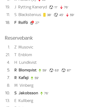
19
J
Rytting Kaneryd
11. minute
11'
76'
76. minute
11
S
Blackstenius
38. minute
45. minute
38'
45'
59'
59. minute
18
F
Rolfö
27. minute
27'
Reservebank
1
Z
Musovic
21
T
Enblom
4
H
Lundkvist
5
R
Blomqvist
63. minute
87. minute
59'
59. minute
63'
87'
7
R
Kafaji
59'
59. minute
8
M
Vinberg
10
S
Jakobsson
76'
76. minute
13
E
Kullberg