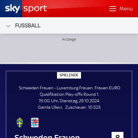
Menü
FUSSBALL
Schweden Frauen - Luxemburg Frauen; Frauen EURO Qualif
S
SPIELENDE
P
I
Schweden Frauen - Luxemburg Frauen. Frauen EURO
E
L
Qualifikation Play-offs Round 1.
E
19:00, Uhr, Dienstag, 29.10.2024.
N
D
Z
Gamla Ullevi
Zuschauer:
10.523.
E
u
s
c
h
Schweden Frauen
8