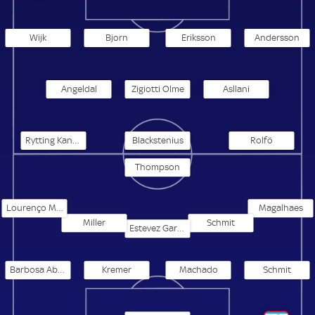
Wijk
Bjorn
Eriksson
Andersson
Angeldal
Zigiotti Olme
Asllani
Rytting Kaneryd
Blackstenius
Rolfö
Thompson
Lourenço Magalhaes
Magalhaes
Miller
Schmit
Estevez Garcia
Barbosa Abreu
Kremer
Machado
Schmit