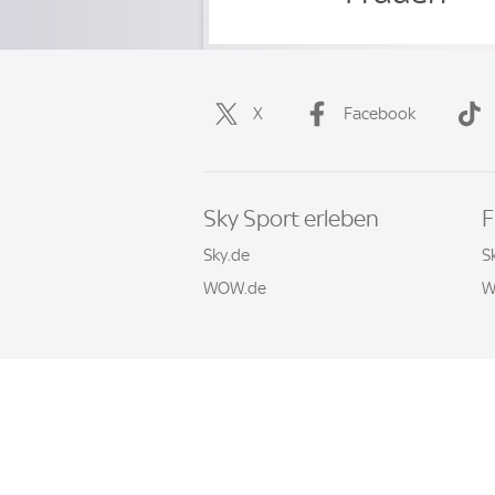
X
Facebook
Sky Sport erleben
F
Sky.de
S
WOW.de
W
Häufige Fragen
Impressum
AGB
© 2026 Sky Sport