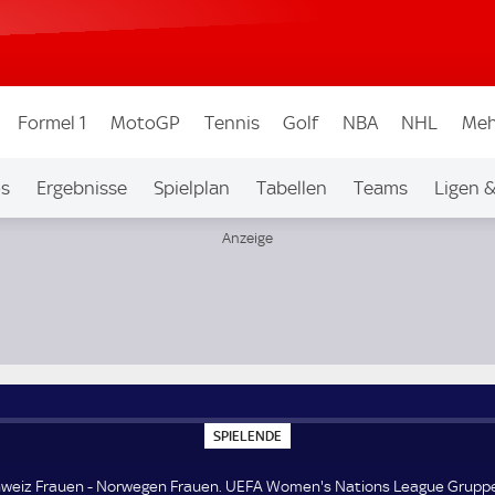
Formel 1
MotoGP
Tennis
Golf
NBA
NHL
Meh
os
Ergebnisse
Spielplan
Tabellen
Teams
Ligen 
ns League Gruppe A2
S
SPIELENDE
P
I
E
weiz Frauen - Norwegen Frauen. UEFA Women's Nations League Gruppe