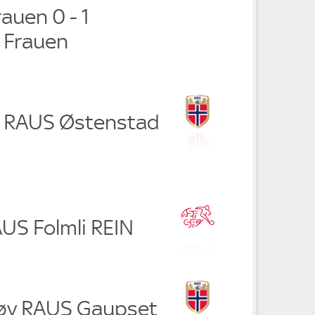
auen 0 - 1
 Frauen
e RAUS Østenstad
RAUS Folmli REIN
søy RAUS Gaupset