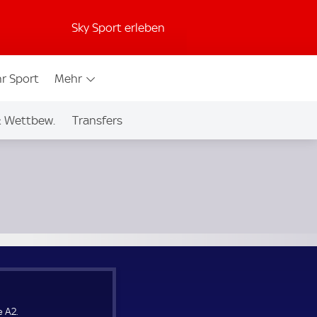
Sky Sport erleben
r Sport
Mehr
& Wettbew.
Transfers
 A2.