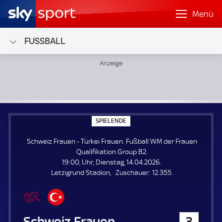
Menü
FUSSBALL
Schweiz Frauen - Türkei Frauen; Fußball WM der Frauen Qu
S
SPIELENDE
P
I
Schweiz Frauen - Türkei Frauen. Fußball WM der Frauen
E
L
Qualifikation Group B2.
E
19:00, Uhr, Dienstag, 14.04.2026.
N
D
Z
Letzigrund Stadion
Zuschauer:
12.355.
E
u
s
c
h
Schweiz Frauen
3