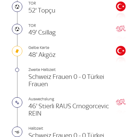
TOR
52' Topçu
TOR
49' Csillag
Gelbe Karte
48' Akgöz
Zweite Halbzeit
Schweiz Frauen 0 - 0 Türkei
Frauen
Auswechslung
46' Stierli RAUS Crnogorcevic
REIN
Halbzeit
Schweiz Frauen 0 - 0 Türkei