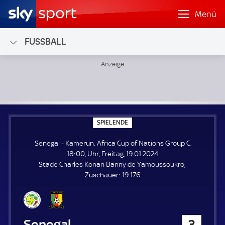
Menü
FUSSBALL
Senegal - Kamerun; Africa Cup of Nations Group C
S
SPIELENDE
P
I
Senegal - Kamerun. Africa Cup of Nations Group C.
E
L
18:00, Uhr, Freitag, 19.01.2024.
E
Stade Charles Konan Banny de Yamoussoukro
N
D
Z
Zuschauer:
19.176.
E
u
s
c
h
Senegal
3