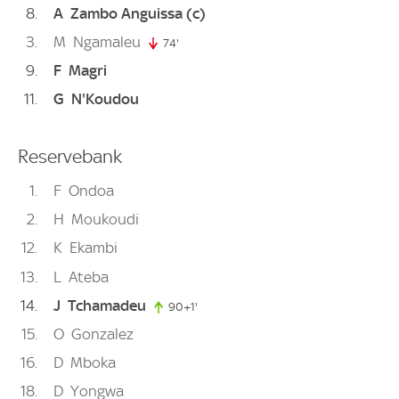
8
A
Zambo Anguissa
(c)
3
M
Ngamaleu
74'
74. minute
9
F
Magri
11
G
N'Koudou
Reservebank
1
F
Ondoa
2
H
Moukoudi
12
K
Ekambi
13
L
Ateba
14
J
Tchamadeu
90+1'
91. minute
15
O
Gonzalez
16
D
Mboka
18
D
Yongwa