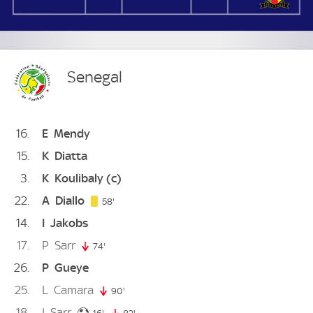
Senegal
16
E
Mendy
15
K
Diatta
3
K
Koulibaly
(c)
22
A
Diallo
58. minute
58'
14
I
Jakobs
17
P
Sarr
74'
74. minute
26
P
Gueye
25
L
Camara
90'
90. minute
18
I
Sarr
16. minute