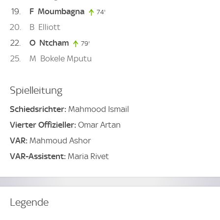
19
F
Moumbagna
74'
74. minute
20
B
Elliott
22
O
Ntcham
79'
79. minute
25
M
Bokele Mputu
Spielleitung
Schiedsrichter:
Mahmood Ismail
Vierter Offizieller:
Omar Artan
VAR:
Mahmoud Ashor
VAR-Assistent:
Maria Rivet
Legende