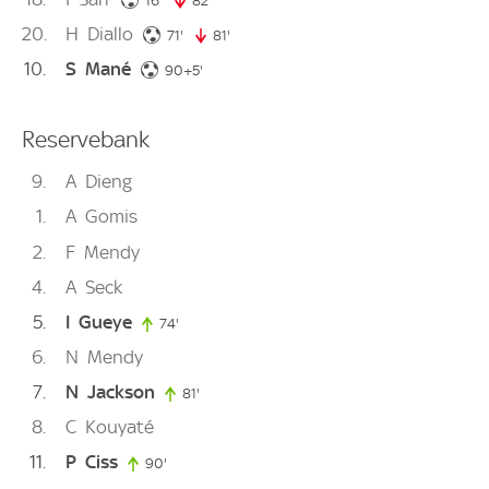
16'
82'
82. minute
20
H
Diallo
71. minute
71'
81'
81. minute
10
S
Mané
95. minute
90+5'
Reservebank
9
A
Dieng
1
A
Gomis
2
F
Mendy
4
A
Seck
5
I
Gueye
74'
74. minute
6
N
Mendy
7
N
Jackson
81'
81. minute
8
C
Kouyaté
11
P
Ciss
90'
90. minute