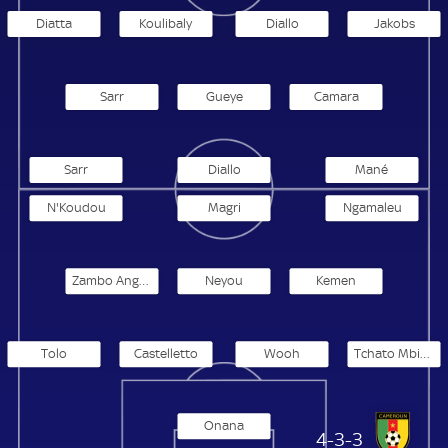
Diatta
Koulibaly
Diallo
Jakobs
Sarr
Gueye
Camara
Sarr
Diallo
Mané
N'Koudou
Magri
Ngamaleu
Zambo Anguissa
Neyou
Kemen
Tolo
Castelletto
Wooh
Tchato Mbiayi
Onana
Kamerun
4-3-3