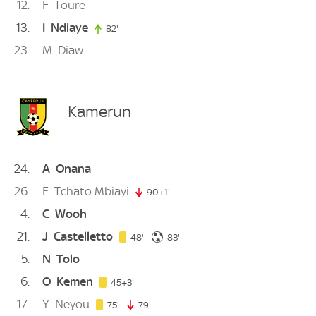
12
F
Toure
13
I
Ndiaye
82'
82. minute
23
M
Diaw
Kamerun
24
A
Onana
26
E
Tchato Mbiayi
90+1'
91. minute
4
C
Wooh
21
J
Castelletto
48. minute
83. minute
48'
83'
5
N
Tolo
6
O
Kemen
48. minute
45+3'
17
Y
Neyou
75. minute
75'
79'
79. minute