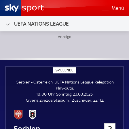
Menü
UEFA NATIONS LEAGUE
Serbien - Österreich; UEFA Nations League Relegation Pla
S
SPIELENDE
P
I
Serbien - Österreich. UEFA Nations League Relegation
E
L
Play-outs.
E
18:00, Uhr, Sonntag, 23.03.2025.
N
D
Z
Crvena Zvezda Stadium
Zuschauer:
22.112.
E
u
s
c
h
Serbien
2