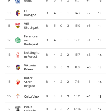
Genk
9
8
5
1
2
11:7
+4
16
FC
10
8
4
3
1
14:7
+7
15
Bologna
VfB
11
8
5
0
3
15:9
+6
15
Stuttgart
Ferencvar
12
os
8
4
3
1
12:11
+1
15
Budapest
Nottingha
13
8
4
2
2
15:7
+8
14
m Forest
Viktoria
14
8
3
5
0
8:3
+5
14
Pilsen
Roter
15
Stern
8
4
2
2
7:6
+1
14
Belgrad
Celta Vigo
16
8
4
1
3
15:11
+4
13
PAOK
17
8
3
3
2
17:14
+3
12
Saloniki