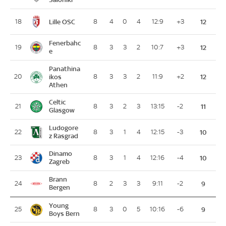
Lille OSC
18
8
4
0
4
12:9
+3
12
Fenerbahc
19
8
3
3
2
10:7
+3
12
e
Panathina
20
ikos
8
3
3
2
11:9
+2
12
Athen
Celtic
21
8
3
2
3
13:15
-2
11
Glasgow
Ludogore
22
8
3
1
4
12:15
-3
10
z Rasgrad
Dinamo
23
8
3
1
4
12:16
-4
10
Zagreb
Brann
24
8
2
3
3
9:11
-2
9
Bergen
Young
25
8
3
0
5
10:16
-6
9
Boys Bern