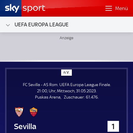
Menü
UEFA EUROPA LEAGUE
FC Sevilla - AS Rom; UEFA Europa League Finale
n
n.V.
.
V
FC Sevilla - AS Rom. UEFA Europa League Finale.
.
21:00, Uhr, Mittwoch, 31.05.2023.
Z
Puskas Arena
Zuschauer:
61.476.
u
s
c
h
FC Sevilla
1
a