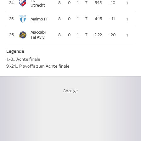
FC
34
8
0
1
7
5:15
-10
1
Utrecht
Malmö FF
35
8
0
1
7
4:15
-11
1
Maccabi
36
8
0
1
7
2:22
-20
1
Tel Aviv
Legende
1.-8.: Achtelfinale
9.-24.: Playoffs zum Achtelfinale