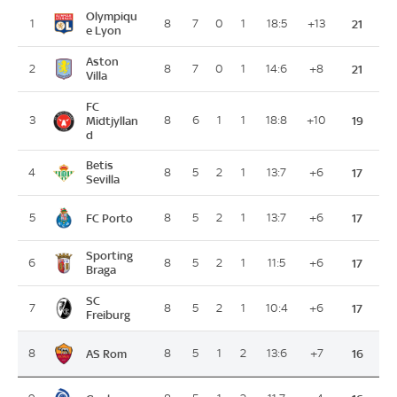
Olympiqu
1
8
7
0
1
18:5
+13
21
e Lyon
Aston
2
8
7
0
1
14:6
+8
21
Villa
FC
3
Midtjyllan
8
6
1
1
18:8
+10
19
d
Betis
4
8
5
2
1
13:7
+6
17
Sevilla
FC Porto
5
8
5
2
1
13:7
+6
17
Sporting
6
8
5
2
1
11:5
+6
17
Braga
SC
7
8
5
2
1
10:4
+6
17
Freiburg
AS Rom
8
8
5
1
2
13:6
+7
16