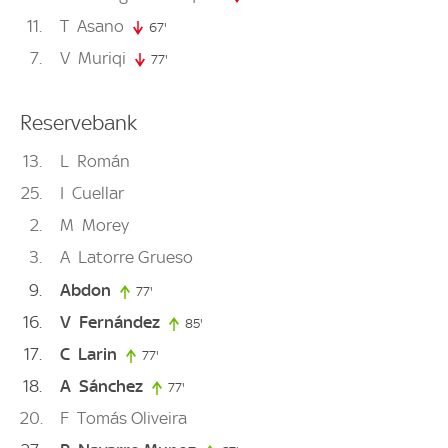
11
T
Asano
67'
67. minute
7
V
Muriqi
77'
77. minute
Reservebank
13
L
Román
25
I
Cuellar
2
M
Morey
3
A
Latorre Grueso
9
Abdon
77'
77. minute
16
V
Fernández
85'
85. minute
17
C
Larin
77'
77. minute
18
A
Sánchez
77'
77. minute
20
F
Tomás Oliveira