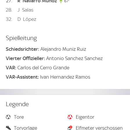
27
R
Navarro Munoz
67'
67. minute
28
J
Salas
32
D
López
Spielleitung
Schiedsrichter:
Alejandro Muniz Ruiz
Vierter Offizieller:
Antonio Sanchez Sanchez
VAR:
Carlos del Cerro Grande
VAR-Assistent:
Ivan Hernandez Ramos
Legende
Tore
Eigentor
Torvorlage
Elfmeter verschossen