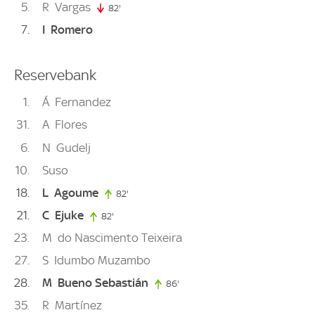
5
R
Vargas
82'
82. minute
7
I
Romero
Reservebank
1
Á
Fernandez
31
A
Flores
6
N
Gudelj
10
Suso
18
L
Agoume
82'
82. minute
21
C
Ejuke
82'
82. minute
23
M
do Nascimento Teixeira
27
S
Idumbo Muzambo
28
M
Bueno Sebastián
86'
86. minute
35
R
Martínez