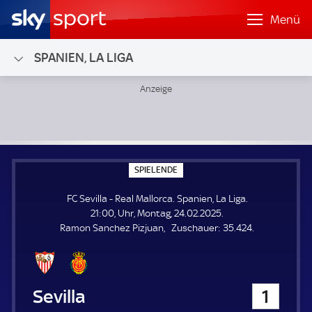
Menü
SPANIEN, LA LIGA
FC Sevilla - Real Mallorca; Spanien, La Liga
S
SPIELENDE
P
I
FC Sevilla - Real Mallorca. Spanien, La Liga.
E
L
21:00, Uhr, Montag, 24.02.2025.
E
Z
Ramon Sanchez Pizjuan
Zuschauer:
35.424.
N
D
u
E
s
c
h
FC Sevilla
1
a