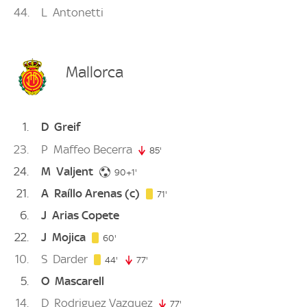
44
L
Antonetti
Mallorca
1
D
Greif
23
P
Maffeo Becerra
85'
85. minute
24
M
Valjent
91. minute
90+1'
21
A
Raíllo Arenas
(c)
71. minute
71'
6
J
Arias Copete
22
J
Mojica
60. minute
60'
10
S
Darder
44. minute
44'
77'
77. minute
5
O
Mascarell
14
D
Rodriguez Vazquez
77'
77. minute