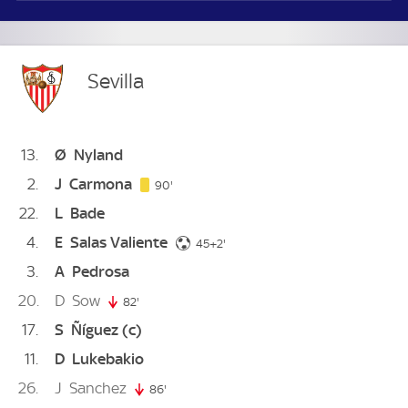
Sevilla
13
Ø
Nyland
2
J
Carmona
90. minute
90'
22
L
Bade
4
E
Salas Valiente
47. minute
45+2'
3
A
Pedrosa
20
D
Sow
82'
82. minute
17
S
Ñíguez
(c)
11
D
Lukebakio
26
J
Sanchez
86'
86. minute