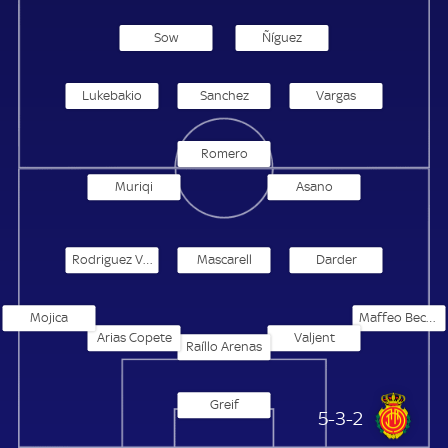
Sow
Ñíguez
Lukebakio
Sanchez
Vargas
Romero
Muriqi
Asano
Rodriguez Vazquez
Mascarell
Darder
Mojica
Maffeo Becerra
Arias Copete
Valjent
Raíllo Arenas
Greif
Real Mallorca
5-3-2