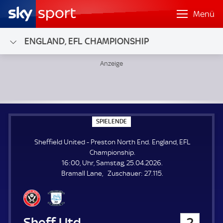
Menü
ENGLAND, EFL CHAMPIONSHIP
Sheffield United - Preston North End; England, EFL Champ
S
SPIELENDE
P
I
Sheffield United - Preston North End. England, EFL
E
L
Championship.
E
16:00, Uhr, Samstag, 25.04.2026.
N
D
Z
Bramall Lane
Zuschauer:
27.115.
E
u
s
c
h
Sheffield United
2