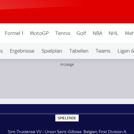
Formel 1
MotoGP
Tennis
Golf
NBA
NHL
Meh
os
Ergebnisse
Spielplan
Tabellen
Teams
Ligen 
sion A
S
SPIELENDE
P
I
E
Sint-Truidense VV - Union Saint-Gilloise. Belgien, First Division A.