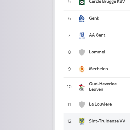
Cercle Brugge KSV
5
Genk
6
AA Gent
7
Lommel
8
Mechelen
9
Oud-Heverlee
10
Leuven
La Louviere
11
Sint-Truidense VV
12