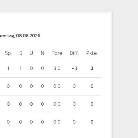
Samstag, 08.08.2026
Sp.
Spiele
S
Siege
U
Unentschieden
N
Niederlagen
Tore
Tore
Diff.
Differenz
Pkte.
Punkte
1
1
0
0
3:0
+3
3
0
0
0
0
0:0
0
0
0
0
0
0
0:0
0
0
0
0
0
0
0:0
0
0