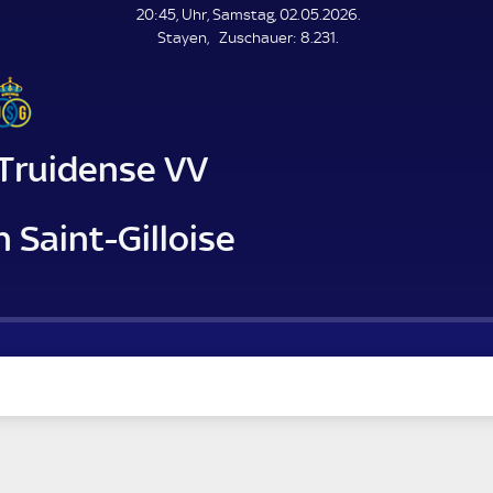
L
20:45, Uhr, Samstag, 02.05.2026.
E
Z
Stayen
Zuschauer:
8.231.
N
D
u
E
s
c
h
a
-Truidense VV
u
e
r
 Saint-Gilloise