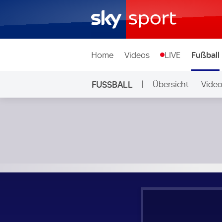
Home
Videos
LIVE
Fußball
FUSSBALL
Übersicht
Vide
Auf Sky
Sint-Truidense VV - Union Saint-Gilloise; Belgien, First Divi