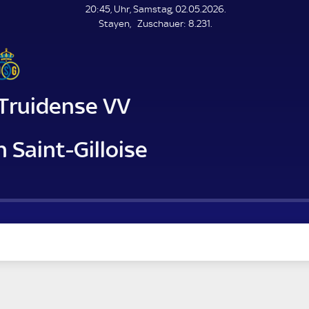
L
20:45, Uhr, Samstag, 02.05.2026.
E
Z
Stayen
Zuschauer:
8.231.
N
D
u
E
s
c
h
a
-Truidense VV
u
e
r
 Saint-Gilloise