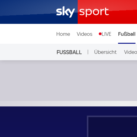
Home
Videos
LIVE
Fußball
FUSSBALL
Übersicht
Vide
Auf Sky
Sint-Truidense VV - Union Saint-Gilloise; Belgien, First Divi