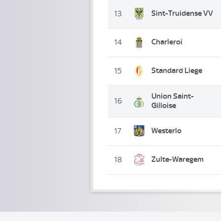
Sint-Truidense VV
13
Charleroi
14
Standard Liege
15
Union Saint-
16
Gilloise
Westerlo
17
Zulte-Waregem
18