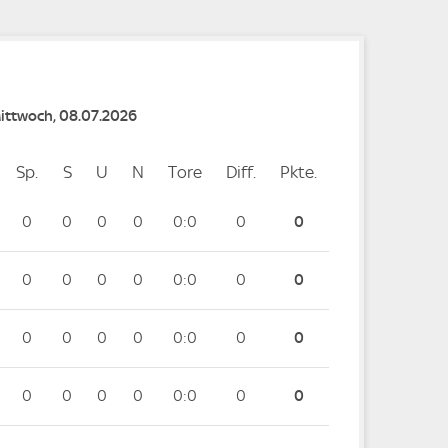
Mittwoch, 08.07.2026
Sp.
Spiele
S
Siege
U
Unentschieden
N
Niederlagen
Tore
Tore
Diff.
Differenz
Pkte.
Punkte
0
0
0
0
0:0
0
0
0
0
0
0
0:0
0
0
0
0
0
0
0:0
0
0
0
0
0
0
0:0
0
0