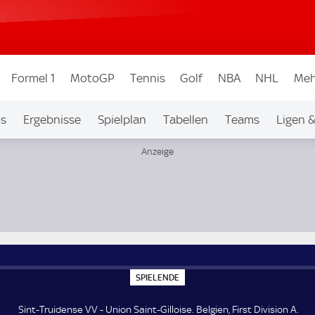
Formel 1
MotoGP
Tennis
Golf
NBA
NHL
Meh
os
Ergebnisse
Spielplan
Tabellen
Teams
Ligen 
sion A
S
SPIELENDE
P
I
E
Sint-Truidense VV - Union Saint-Gilloise. Belgien, First Division A.