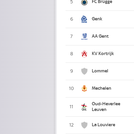
FC Brügge
5
Genk
6
AA Gent
7
KV Kortrijk
8
Lommel
9
Mechelen
10
Oud-Heverlee
11
Leuven
La Louviere
12